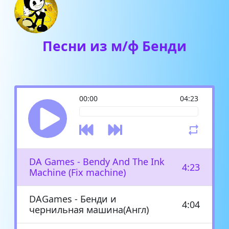
Песни из м/ф Бенди
00:00
04:23
DA Games - Bendy And The Ink
4:23
Machine (Fix machine)
DAGames - Бенди и
4:04
чернильная машина(Англ)