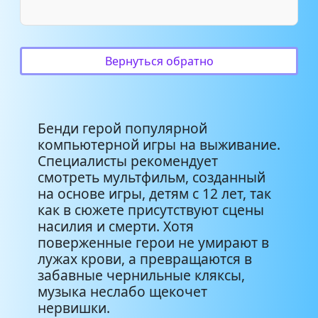
TryHardNinja - Песня Ангела
Алисы _Ангел на сцене_ [Бенди
3:31
и чернильная машина SONG]
Вернуться обратно
Неизвестен - Бенди и
чернильная машина ( Бенди
3:05
ленд)
Бенди герой популярной
компьютерной игры на выживание.
Роберт Ли - Бенди и
Специалисты рекомендует
4:03
чернильная машина.
смотреть мультфильм, созданный
на основе игры, детям с 12 лет, так
как в сюжете присутствуют сцены
насилия и смерти. Хотя
поверженные герои не умирают в
лужах крови, а превращаются в
забавные чернильные кляксы,
музыка неслабо щекочет
нервишки.