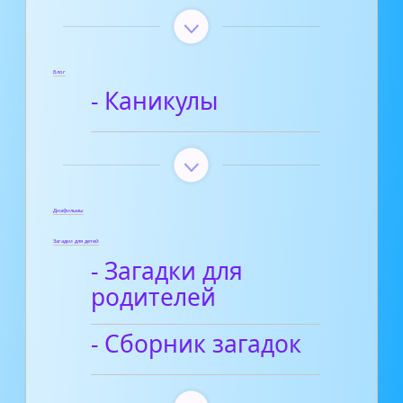
Блог
- Каникулы
Диафильмы
Загадки для детей
- Загадки для
родителей
- Сборник загадок