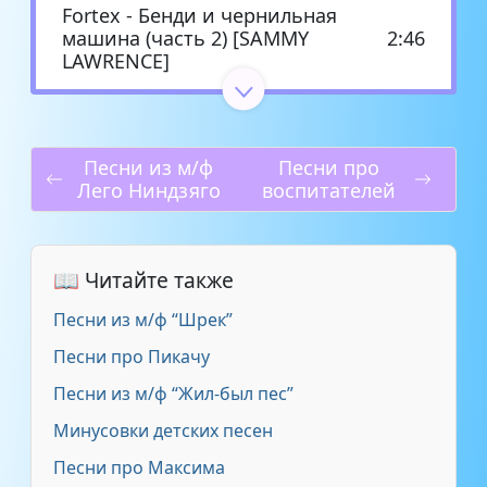
Fortex - Бенди и чернильная
машина (часть 2) [SAMMY
2:46
LAWRENCE]
Jackie-O - Build Our Machine
(Acapella) (Бенди и
4:00
Чернильная Машина OST)
Песни из м/ф
Песни про
Лего Ниндзяго
воспитателей
Kyle Allen - Sketches из
мультфильма Бенди и
0:40
чернильная машина Bendy
📖 Читайте также
and the ink machine
Песни из м/ф “Шрек”
Mixon Channel - БЕНДИ И
Песни про Пикачу
ЧЕРНИЛЬНАЯ МАШИНА
4:23
ПЕСНЯ НА АНГЛИЙСКОМ
Песни из м/ф “Жил-был пес”
Минусовки детских песен
Oxygen1um - _Composer
2:27
Песни про Максима
Struggles_ rus