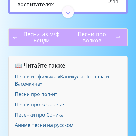
2:11
воспитателях
Песни про детский сад -
2:19
Воспитатели родные
Песни из м/ф
Песни про
Бенди
волков
Песни про детский сад - Про
2:16
воспитателя
Песня о воспитателе - Песня
📖 Читайте также
1:39
Воспитатель
Песни из фильма «Каникулы Петрова и
Васечкина»
Современные детские песни -
2:23
Воспитатель
Песни про поп-ит
Песни про здоровье
Современные детские песни -
2:05
Песенки про Соника
Гимн воспитателей
Аниме песни на русском
Современные детские песни -
3:06