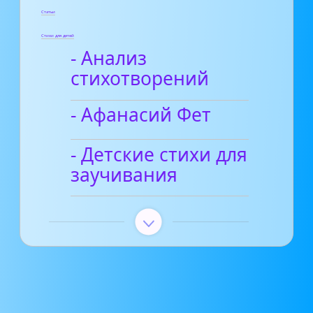
Статьи
Стихи для детей
- Анализ
стихотворений
- Афанасий Фет
- Детские стихи для
заучивания