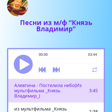
Песни из м/ф “Князь
Владимир”
00:00
03:44
Алевтина - Постелила небо(Из
мультфильма _Князь
3:45
Владимир_)
из мультфильма _Князь
1:38