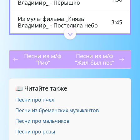
Владимир_ - Пёрышко
Из мультфильма _Князь
3:45
Владимир_ - Постелила небо
Калишанина Кристина 10 лет -
_Пёрышко_ из мультфильма
3:28
_Князь Владимир_
Песни из м/ф
Песни из м/ф
“Рио”
“Жил-был пес”
Любэ - Возле твоей любви (Из
мультфильма _Князь
3:34
Владимир_)
📖 Читайте также
Песни про пчел
м ф Князь Владимир - Песня
2:03
из мультфильма
Песни из бременских музыкантов
Песни про мальчиков
Неизвестен - Венок (Из
мультфильма _Князь
3:36
Песни про розы
Владимир_)