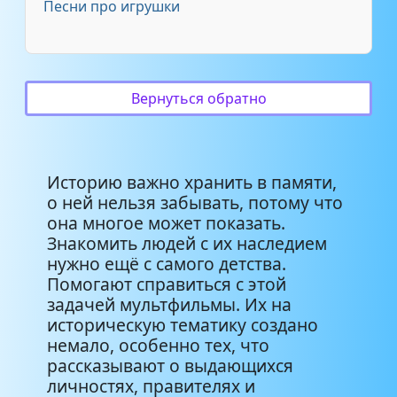
Песни про игрушки
Николай Расторгуев - Может
знает лес [Из мультфильма
5:30
''Князь Владимир'']
Вернуться обратно
Расторгуев - из мультфильма
1:33
Князь Владимир
Историю важно хранить в памяти,
Сергей Старостин - Обряд
о ней нельзя забывать, потому что
(саундтрек из мультфильма
3:00
_Князь Владимир_)
она многое может показать.
Знакомить людей с их наследием
нужно ещё с самого детства.
Хотён - Из мультфильма
5:24
Помогают справиться с этой
_Князь Владимир_
задачей мультфильмы. Их на
историческую тематику создано
немало, особенно тех, что
рассказывают о выдающихся
личностях, правителях и