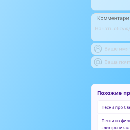
Комментари
Похожие п
Песни про Св
Песни из фи
электроника»