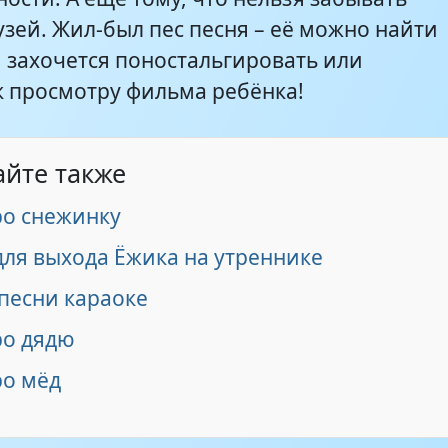
зей. Жил-был пес песня – её можно найти
и захочется поностальгировать или
к просмотру фильма ребёнка!
айте также
ро снежинку
для выхода Ёжика на утреннике
песни караоке
ро дядю
ро мёд