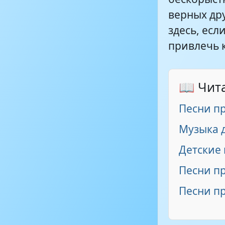
верных дру
здесь, есл
привлечь 
📖 Чит
Песни п
Музыка 
Детские 
Песни п
Песни п