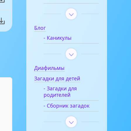
Блог
- Каникулы
Диафильмы
Загадки для детей
- Загадки для
родителей
- Сборник загадок