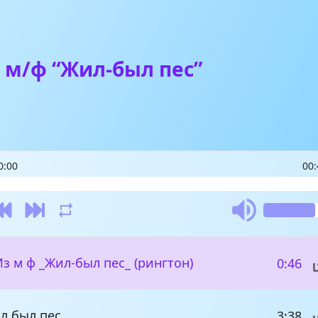
 м/ф “Жил-был пес”
0:00
00:
 Из м ф _Жил-был пес_ (рингтон)
0:46
ил был пес_
3:38