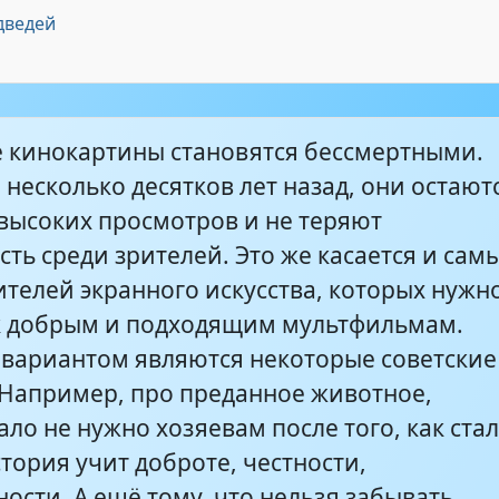
4:31
с_)
дведей
лий - из м ф _Жил-был пес_
2:56
 кинокартины становятся бессмертными.
сибо! Ты заходи если что..._ из м-ф _Жил
несколько десятков лет назад, они остают
0:06
 высоких просмотров и не теряют
ть среди зрителей. Это же касается и сам
телей экранного искусства, которых нужн
к добрым и подходящим мультфильмам.
вариантом являются некоторые советские
 Например, про преданное животное,
ало не нужно хозяевам после того, как ста
тория учит доброте, честности,
ости. А ещё тому, что нельзя забывать