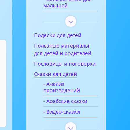
малышей
Поделки для детей
Полезные материалы
для детей и родителей
Пословицы и поговорки
Сказки для детей
- Анализ
произведений
- Арабские сказки
- Видео-сказки