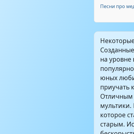
_Жил-был пё
Песни про ме
Таисия Пова
Некоторые
Волк - _С-па
Созданные 
был пес_
на уровне
популярнос
юных люби
приучать 
Отличным 
мультики.
которое ст
старым. Ис
бескорыстн