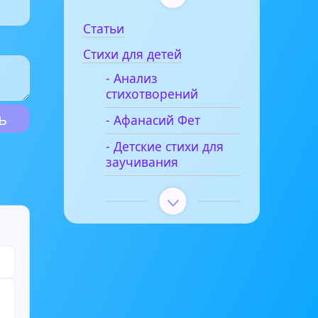
Статьи
Стихи для детей
- Анализ
стихотворений
- Афанасий Фет
- Детские стихи для
заучивания