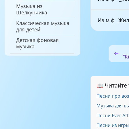
Музыка из
Щелкунчика
Из м ф _Жил
Классическая музыка
для детей
Детская фоновая
Из м ф _Жил
музыка
“К
Из м ф _Жил
Из м ф _Жил
📖 Читайте
Песни про во
Неизвестен 
Музыка для вы
Песни Ever Aft
Песни из игр
Перезвон - 