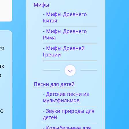
Мифы
- Мифы Древнего
Китая
- Мифы Древнего
Рима
ся
- Мифы Древней
Греции
ых
о
Песни для детей
- Детские песни из
мультфильмов
ло
- Звуки природы для
детей
- Колыбельные для