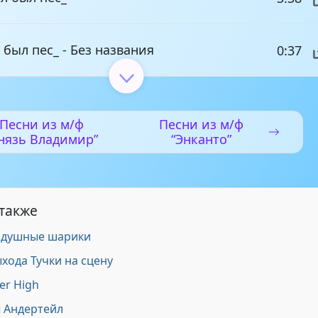
 был пес_ - Без названия
0:37
 был пёс_ - Волк и собака
2:41
Песни из м/ф
Песни из м/ф
нязь Владимир”
“Энканто”
 был пес_ - Щас спою
4:17
-был пёс_ - Ой там на горi
1:15
 также
здушные шарики
- застолье (из м ф._ Жил был пес_)
0:38
хода Тучки на сцену
er High
ы Андертейл
Ой там на горе (Русский вариант из м ф