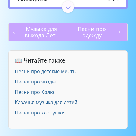
Трубы
3:23
Музыка для
Песни про
Фанфары
0:31
выхода Лета
одежду
на утреннике
Выход ведущего на праздник
1:44
осени
📖 Читайте также
Выход ведущих - динамичная
Песни про детские мечты
3:10
музыка
Песни про ягоды
Русская рулетка - Выход
Песни про Колю
1:46
ведущего + фон
Казачья музыка для детей
Песни про хлопушки
Веселый выход ведущих
2:40
Начало нового года - Выход
2:56
ведущих