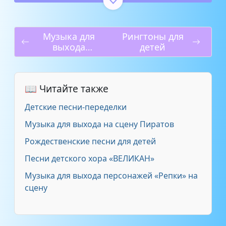
Чародеи — Песенка про
1:22
костюмчик
Музыка для
Рингтоны для
выхода
детей
Браво - Оранжевый галстук
3:24
ведущих на
утреннике
Людмила Зыкина -
4:46
Оренбургский пуховый платок
📖 Читайте также
Детские песни-переделки
Конопушки - Модница
2:51
Музыка для выхода на сцену Пиратов
Вокальная группа Почемучки -
Рождественские песни для детей
2:09
Маленькая модница
Песни детского хора «ВЕЛИКАН»
Музыка для выхода персонажей «Репки» на
Татьяна Молчанова - Валенки
2:42
сцену
Ангелина Чиркова - Бери
3:08
шинель-пошли домой