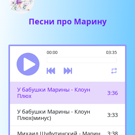
Песни про Марину
00:00
03:35
У бабушки Марины - Клоун
3:36
Плюх
У бабушки Марины - Клоун
3:33
Плюх(минус)
Михаил Шуфутинский - Марин
3:38