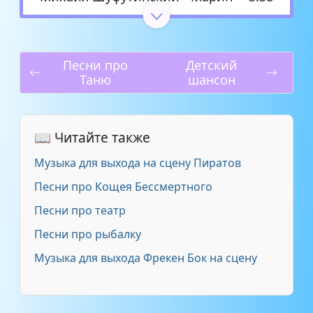
ОЧЕНЬ КРАСИВАЯ ПЕСНЯ! -
МАРИНА - ИСП. ЖАНДАУРЕН
5:05
КАРАСАЕВ
Песни про
Детский
Таню
шансон
Песенка - Песня про девочку-
2:56
Марину
📖 Читайте также
Песня про Марину
0:46
Музыка для выхода на сцену Пиратов
Песня про Марину)) - Ма-ма-
Песни про Кощея Бессмертного
3:02
марина!
Песни про театр
Песни про рыбалку
Пхешхов - Марина
3:26
Музыка для выхода Фрекен Бок на сцену
Саро Варданян - Марина
3:33
Филипп Киркоров - Марина
3:34