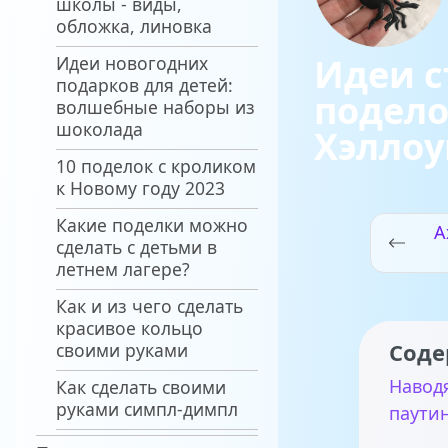
школы - виды,
обложка, линовка
Идеи 
Идеи новогодних
подарков для детей:
подело
волшебные наборы из
шоколада
Хэлло
10 поделок с кроликом
к Новому году 2023
Какие поделки можно
А
сделать с детьми в
летнем лагере?
Как и из чего сделать
красивое кольцо
Соде
своими руками
Навод
Как сделать своими
руками симпл-димпл
паути