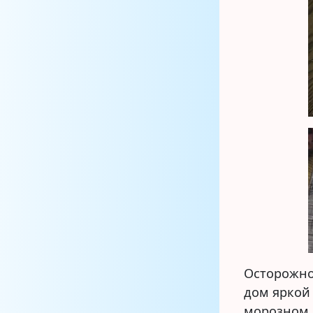
Осторожно
дом яркой
морозном 