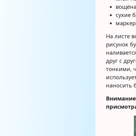
вощёна
сухие б
маркер
На листе 
рисунок б
наливаетс
друг с дру
тонкими, ч
использует
наносить 
Внимание!
присмотра