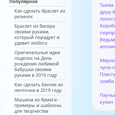
Популярное
Тыква
Как сделать браслет из
душу 
резинок
полос
Короб
Браслет из бисера
своими руками,
сюрпр
который порадует и
Ведьм
удивит любого
аппли
Оригинальные идеи
поделок на День
Мерзк
рождения любимой
чупа-ч
бабушки своими
Пласт
руками в 2019 году
зомби
Как сделать бантик из
ленточки в 2019 году
Паучь
Машина из бумаги -
кулон
примеры и шаблоны
для творчества