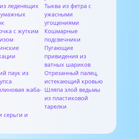
 из леденящих
Тыква из фетра с
бумажных
ужасными
ок
угощениями
очка с жутким
Кошмарные
изом
подсвечники
инские
Пугающие
кации
привидения из
ватных шариков
ий паук из
Отрезанный палец,
упса
истекающий кровью
илиновая жаба-
Шляпа злой ведьмы
из пластиковой
тарелки
и серьги и