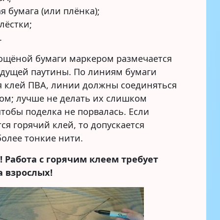
я бумага (или плёнка);
лёстки;
.
вощёной бумаги маркером размечается
удущей паутины. По линиям бумаги
я клей ПВА, линии должны соединяться
гом; лучше не делать их слишком
тобы поделка не порвалась. Если
ся горячий клей, то допускается
более тонкие нити.
 Работа с горячим клеем требует
 взрослых!