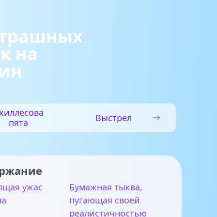
страшных
к на
уин
хиллесова
Выстрел
пята
ржание
ящая ужас
Бумажная тыква,
на
пугающая своей
реалистичностью