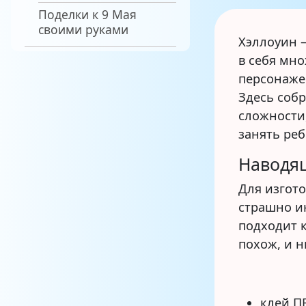
Поделки к 9 Мая
своими руками
Хэллоуин –
в себя мн
персонаже
Здесь соб
сложности
занять реб
Наводя
Для изгото
страшно и
подходит к
похож, и 
клей П