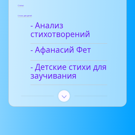
Статьи
Стихи для детей
- Анализ
стихотворений
- Афанасий Фет
- Детские стихи для
заучивания