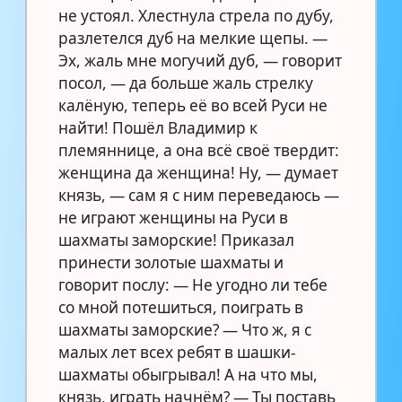
не устоял. Хлестнула стрела по дубу,
разлетелся дуб на мелкие щепы. —
Эх, жаль мне могучий дуб, — говорит
посол, — да больше жаль стрелку
калёную, теперь её во всей Руси не
найти! Пошёл Владимир к
племяннице, а она всё своё твердит:
женщина да женщина! Ну, — думает
князь, — сам я с ним переведаюсь —
не играют женщины на Руси в
шахматы заморские! Приказал
принести золотые шахматы и
говорит послу: — Не угодно ли тебе
со мной потешиться, поиграть в
шахматы заморские? — Что ж, я с
малых лет всех ребят в шашки-
шахматы обыгрывал! А на что мы,
князь, играть начнём? — Ты поставь