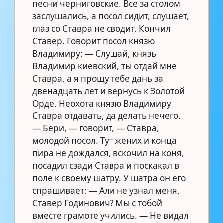
песни черниговские. Все за столом
заслушались, а посол сидит, слушает,
глаз со Ставра не сводит. Кончил
Ставер. Говорит посол князю
Владимиру: — Слушай, князь
Владимир киевский, ты отдай мне
Ставра, а я прощу тебе дань за
двенадцать лет и вернусь к Золотой
Орде. Неохота князю Владимиру
Ставра отдавать, да делать нечего.
— Бери, — говорит, — Ставра,
молодой посол. Тут жених и конца
пира не дождался, вскочил на коня,
посадил сзади Ставра и поскакал в
поле к своему шатру. У шатра он его
спрашивает: — Али не узнал меня,
Ставер Годинович? Мы с тобой
вместе грамоте учились. — Не видал