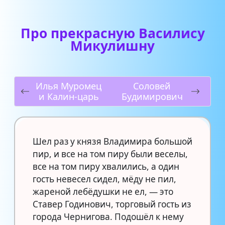
Про прекрасную Василису
Микулишну
Илья Муромец
Соловей
и Калин-царь
Будимирович
Шел раз у князя Владимира большой
пир, и все на том пиру были веселы,
все на том пиру хвалились, а один
гость невесел сидел, мёду не пил,
жареной лебёдушки не ел, — это
Ставер Годинович, торговый гость из
города Чернигова. Подошёл к нему