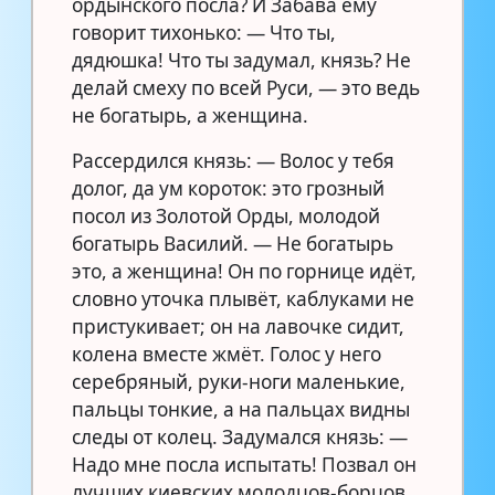
ордынского посла? И Забава ему
говорит тихонько: — Что ты,
дядюшка! Что ты задумал, князь? Не
делай смеху по всей Руси, — это ведь
не богатырь, а женщина.
Рассердился князь: — Волос у тебя
долог, да ум короток: это грозный
посол из Золотой Орды, молодой
богатырь Василий. — Не богатырь
это, а женщина! Он по горнице идёт,
словно уточка плывёт, каблуками не
пристукивает; он на лавочке сидит,
колена вместе жмёт. Голос у него
серебряный, руки-ноги маленькие,
пальцы тонкие, а на пальцах видны
следы от колец. Задумался князь: —
Надо мне посла испытать! Позвал он
лучших киевских молодцов-борцов