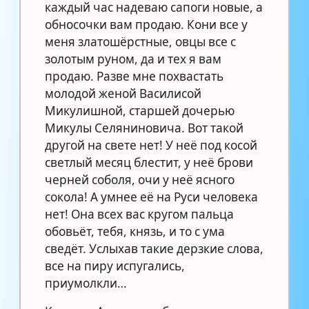
каждый час надеваю сапоги новые, а
обносочки вам продаю. Кони все у
меня златошёрстные, овцы все с
золотым руном, да и тех я вам
продаю. Разве мне похвастать
молодой женой Василисой
Микулишной, старшей дочерью
Микулы Селяниновича. Вот такой
другой на свете нет! У неё под косой
светлый месяц блестит, у неё брови
черней соболя, очи у неё ясного
сокола! А умнее её на Руси человека
нет! Она всех вас кругом пальца
обовьёт, тебя, князь, и то с ума
сведёт. Услыхав такие дерзкие слова,
все на пиру испугались,
приумолкли…