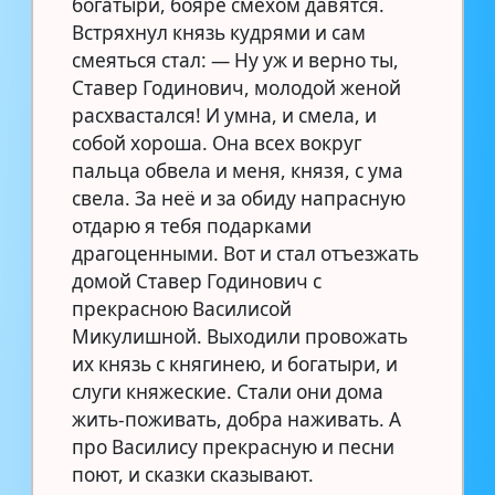
богатыри, бояре смехом давятся.
Встряхнул князь кудрями и сам
смеяться стал: — Ну уж и верно ты,
Ставер Годинович, молодой женой
расхвастался! И умна, и смела, и
собой хороша. Она всех вокруг
пальца обвела и меня, князя, с ума
свела. За неё и за обиду напрасную
отдарю я тебя подарками
драгоценными. Вот и стал отъезжать
домой Ставер Годинович с
прекрасною Василисой
Микулишной. Выходили провожать
их князь с княгинею, и богатыри, и
слуги княжеские. Стали они дома
жить-поживать, добра наживать. А
про Василису прекрасную и песни
поют, и сказки сказывают.