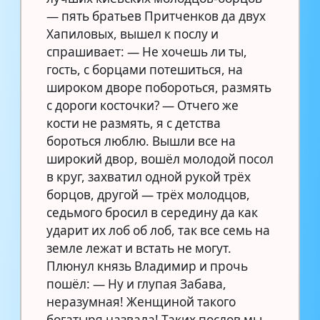
— пять братьев Притченков да двух
Хапиловых, вышел к послу и
спрашивает: — Не хочешь ли ты,
гость, с борцами потешиться, на
широком дворе побороться, размять
с дороги косточки? — Отчего же
кости не размять, я с детства
бороться люблю. Вышли все на
широкий двор, вошёл молодой посол
в круг, захватил одной рукой трёх
борцов, другой — трёх молодцов,
седьмого бросил в середину да как
ударит их лоб об лоб, так все семь на
земле лежат и встать не могут.
Плюнул князь Владимир и прочь
пошёл: — Ну и глупая Забава,
неразумная! Женщиной такого
богатыря назвала! Таких послов мы