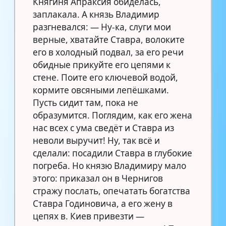
Княгиня Апраксия обиделась,
заплакала. А князь Владимир
разгневался: — Ну-ка, слуги мои
верные, хватайте Ставра, волоките
его в холодный подвал, за его речи
обидные прикуйте его цепями к
стене. Поите его ключевой водой,
кормите овсяными лепёшками.
Пусть сидит там, пока не
образумится. Поглядим, как его жена
нас всех с ума сведёт и Ставра из
неволи выручит! Ну, так всё и
сделали: посадили Ставра в глубокие
погреба. Но князю Владимиру мало
этого: приказал он в Чернигов
стражу послать, опечатать богатства
Ставра Годиновича, а его жену в
цепях в. Киев привезти —