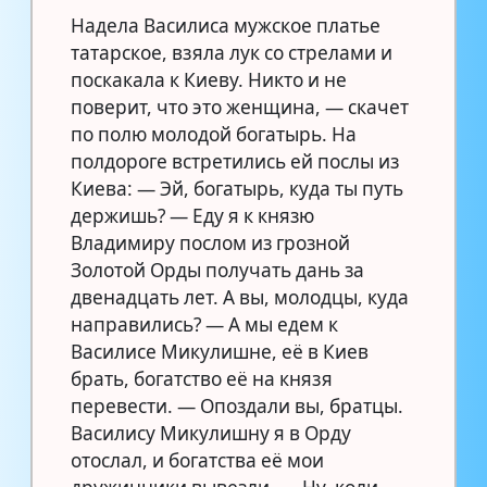
Надела Василиса мужское платье
татарское, взяла лук со стрелами и
поскакала к Киеву. Никто и не
поверит, что это женщина, — скачет
по полю молодой богатырь. На
полдороге встретились ей послы из
Киева: — Эй, богатырь, куда ты путь
держишь? — Еду я к князю
Владимиру послом из грозной
Золотой Орды получать дань за
двенадцать лет. А вы, молодцы, куда
направились? — А мы едем к
Василисе Микулишне, её в Киев
брать, богатство её на князя
перевести. — Опоздали вы, братцы.
Василису Микулишну я в Орду
отослал, и богатства её мои