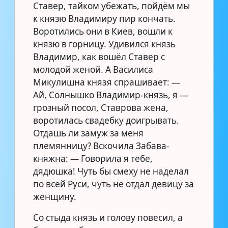
Ставер, тайком убежать, пойдём мы
к князю Владимиру пир кончать.
Воротились они в Киев, вошли к
князю в горницу. Удивился князь
Владимир, как вошёл Ставер с
молодой женой. А Василиса
Микулишна князя спрашивает: —
Ай, Солнышко Владимир-князь, я —
грозный посол, Ставрова жена,
воротилась свадебку доигрывать.
Отдашь ли замуж за меня
племянницу? Вскочила Забава-
княжна: — Говорила я тебе,
дядюшка! Чуть бы смеху не наделал
по всей Руси, чуть не отдал девицу за
женщину.
Со стыда князь и голову повесил, а