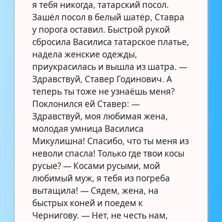
я тебя никогда, татарский посол.
Зашёл посол в белый шатёр, Ставра
у порога оставил. Быстрой рукой
сбросила Василиса татарское платье,
надела женские одежды,
приукрасилась и вышла из шатра. —
Здравствуй, Ставер Годинович. А
теперь ты тоже не узнаёшь меня?
Поклонился ей Ставер: —
Здравствуй, моя любимая жена,
молодая умница Василиса
Микулишна! Спасибо, что ты меня из
неволи спасла! Только где твои косы
русые? — Косами русыми, мой
любимый муж, я тебя из погреба
вытащила! — Сядем, жена, на
быстрых коней и поедем к
Чернигову. — Нет, не честь нам,