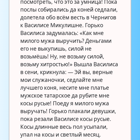
посмотреть, что это за умница! Пока
послы собирались да коней седлали,
долетела обо всём весть в Чернигов
к Василисе Микулишне. Горько
Василиса задумалась: «Как мне
милого мужа выручить? Деньгами
его не выкупишь, силой не
возьмёшь! Ну, не возьму силой,
возьму хитростью!» Вышла Василиса
в сени, крикнула: — Эй вы, верные
мои служаночки, седлайте мне
лучшего коня, несите мне платье
мужское татарское да рубите мне
косы русые! Поеду я милого мужа
выручать! Горько плакали девушки,
пока резали Василисе косы русые.
Косы длинные весь пол усыпали,
упал на косы и светлый месяц.