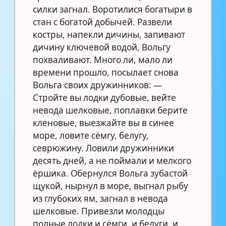
силки загнал. Воротилися богатыри в
стан с богатой добычей. Развели
костры, напекли дичины, запивают
дичину ключевой водой, Вольгу
похваливают. Много ли, мало ли
времени прошло, посылает снова
Вольга своих дружинников: —
Стройте вы лодки дубовые, вейте
невода шелковые, поплавки берите
кленовые, выезжайте вы в синее
море, ловите сёмгу, белугу,
севрюжину. Ловили дружинники
десять дней, а не поймали и мелкого
ёршика. Обернулся Вольга зубастой
щукой, нырнул в море, выгнал рыбу
из глубоких ям, загнал в невода
шелковые. Привезли молодцы
полные лодки и сёмги, и белуги, и