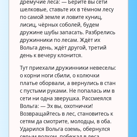
дремучие леса: — Берите вы сети
шелковые, ставьте их в тёмном лесу
по самой земле и ловите куниц,
лисиц, чёрных соболей, будем
дружине шубы запасать. Разбрелись
дружинники по лесам. Ждёт их
Вольга день, ждёт другой, третий
день к вечеру клонится.
Тут приехали дружинники невеселы:
о корни ноги сбили, о колючки
платье оборвали, а вернулись в стан
с пустыми руками. Не попалась им в
сети ни одна зверушка. Рассмеялся
Вольга: — Эх вы, охотнички!
Возвращайтесь в лес, становитесь к
сетям да смотрите, молодцы, в оба.
Ударился Вольга оземь, обернулся
серым волком, побежал в леса.