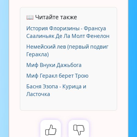
📖 Читайте также
История Флоризины - Франсуа
Саалиньяк Де Ла Молт Фенелон
Немейский лев (первый подвиг
Геракла)
Миф Внуки Дажьбога
Миф Геракл берет Трою
Басня Эзопа - Курица и
Ласточка