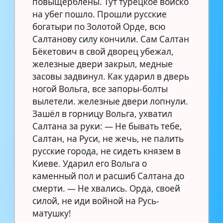
повыщерблены. Тут турецкое войско
на убег пошло. Прошли русские
богатыри по Золотой Орде, всю
Салтанову силу кончили. Сам Салтан
Бёкетович в свой дворец убежал,
железные двери закрыл, медные
засовы задвинул. Как ударил в дверь
ногой Вольга, все запоры-болты
вылетели. железные двери лопнули.
Зашёл в горницу Вольга, ухватил
Салтана за руки: — Не бывать тебе,
Салтан, на Руси, не жечь, не палить
русские города, не сидеть князем в
Киеве. Ударил его Вольга о
каменный пол и расшиб Салтана до
смерти. — Не хвались. Орда, своей
силой, не иди войной на Русь-
матушку!