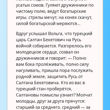
усатых сомов. Гуляют дружинники по
чистому полю, ведут богатырские
игры. стрелы мечут, на конях скачут,
силой богатырской меряются…
Вдруг услышал Вольга, что турецкий
царь Салтан Бекетович на Русь
войной собирается. Разгорелось его
молодецкое сердце, созвал он
дружинников и говорит: — Полно
вам бока пролёживать, полно силу
нагуливать, пришла пора послужить
родной земле, защитить Русь от
Салтана Бекетовича. Кто из вас в
турецкий стан проберётся,
Салтановы помыслы узнает? Молчат
молодцы, друг за друга прячутся:
старший-за среднего. средний — за