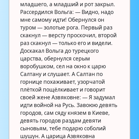
младшего, а младший и рот закрыл.
Рассердился Вольга: — Видно, надо
мне самому идти! Обернулся он
туром — золотые рога. Первый раз
скакнул — версту проскочил, второй
раз скакнул — только его и видели.
Доскакал Вольга до турецкого
царства, обернулся серым
воробушком, сел на окно к царю
Салтану и слушает. А Салтан по
горнице похаживает, узорчатой
плёткой пощёлкивает и говорит
своей жене Азвяковне: — Я задумал
идти войной на Русь. Завоюю девять
городов, сам сяду князем в Киеве,
девять городов раздам девяти
сыновьям, тебе подарю соболий
шушун. А царица Азвяковна