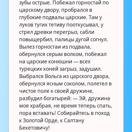
зубы острые. Побежал горностай по
царскому двору, пробрался в
глубокие подвалы царские. Там у
луков тугих тетиву пооткусывал, у
стрел древки перегрыз, сабли
повыщербил, палицы дугой согнул.
Вылез горностаи из подвала,
обернулся серым волком, побежал
на царские конюшни — всех
турецких коней загрыз, задушил.
Выбрался Вольга из царского двора,
обернулся ясным соколом, полетел в
чистое поле к своей дружине,
разбудил богатырей: — Эй, дружина
моя храбрая, не время теперь спать,
пора вставать! Собирайтесь в поход
к Золотой Орде, к Салтану
Бекетовичу!