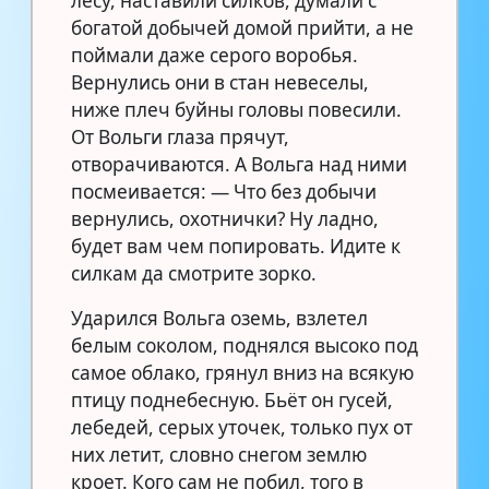
лесу, наставили силков, думали с
богатой добычей домой прийти, а не
поймали даже серого воробья.
Вернулись они в стан невеселы,
ниже плеч буйны головы повесили.
От Вольги глаза прячут,
отворачиваются. А Вольга над ними
посмеивается: — Что без добычи
вернулись, охотнички? Ну ладно,
будет вам чем попировать. Идите к
силкам да смотрите зорко.
Ударился Вольга оземь, взлетел
белым соколом, поднялся высоко под
самое облако, грянул вниз на всякую
птицу поднебесную. Бьёт он гусей,
лебедей, серых уточек, только пух от
них летит, словно снегом землю
кроет. Кого сам не побил, того в