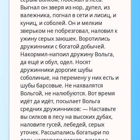
Выгнал он зверя из нор, дупел, из
валежника, погнал в сети и лисиц, и
куниц, и соболей. Он и мелким
зверьком не побрезговал, наловил к
ужину серых заюшек. Воротились
дружинники с богатой добычей.
Накормил-напоил дружину Вольга,
да ещё и обул, одел. Носят
дружинники дорогие шубы
соболиные, на перемену у них есть и
шубы барсовые. Не нахвалятся
Вольгой, не налюбуются. Вот время
идёт да идёт, посылает Вольга
средних дружинников: — Наставьте
вы силков в лесу на высоких дубах,
наловите гусей, лебедей, серых
уточек. Рассыпались богатыри по