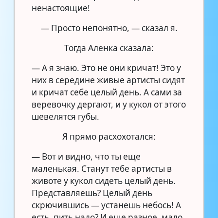
ненастоящие!
— Просто непонятно, — сказал я.
Тогда Аленка сказала:
— А я знаю. Это не они кричат! Это у
них в середине живые артисты сидят
и кричат себе целый день. А сами за
веревочку дергают, и у кукол от этого
шевелятся губы.
Я прямо расхохотался:
— Вот и видно, что ты еще
маленькая. Станут тебе артисты в
животе у кукол сидеть целый день.
Представляешь? Целый день
скрючившись — устанешь небось! А
есть, пить надо? И еще разное, мало