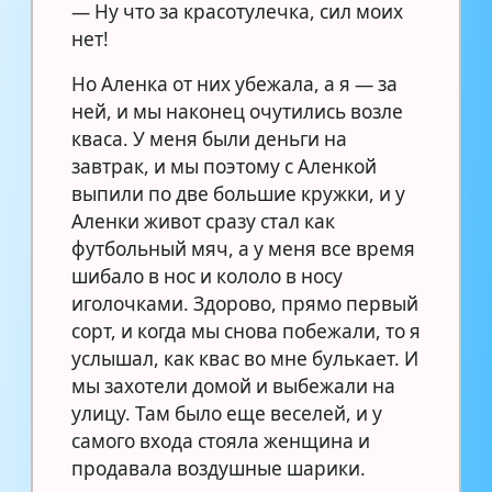
— Ну что за красотулечка, сил моих
нет!
Но Аленка от них убежала, а я — за
ней, и мы наконец очутились возле
кваса. У меня были деньги на
завтрак, и мы поэтому с Аленкой
выпили по две большие кружки, и у
Аленки живот сразу стал как
футбольный мяч, а у меня все время
шибало в нос и кололо в носу
иголочками. Здорово, прямо первый
сорт, и когда мы снова побежали, то я
услышал, как квас во мне булькает. И
мы захотели домой и выбежали на
улицу. Там было еще веселей, и у
самого входа стояла женщина и
продавала воздушные шарики.