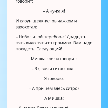
говорит:
– А ну-ка я!
И клоун щелкнул рычажком и
захохотал:
– Небольшой перебор-с! Двадцать
пять кило пятьсот граммов. Вам надо
похудеть. Следующий!
Мишка слез и говорит:
– Эх, зря я ситро пил…
Я говорю:
– А при чем здесь ситро?
А Мишка: