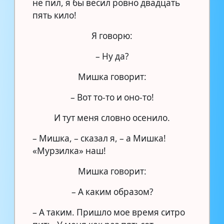
не пил, я бы весил ровно двадцать
пять кило!
Я говорю:
– Ну да?
Мишка говорит:
– Вот то-то и оно-то!
И тут меня словно осенило.
– Мишка, – сказал я, – а Мишка!
«Мурзилка» наш!
Мишка говорит:
– А каким образом?
– А таким. Пришло мое время ситро