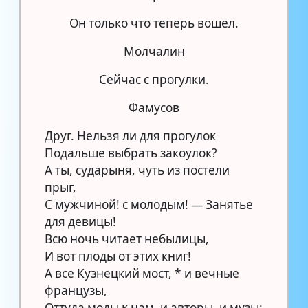
Он только что теперь вошел.
Молчалин
Сейчас с прогулки.
Фамусов
Друг. Нельзя ли для прогулок
Подальше выбрать закоулок?
А ты, сударыня, чуть из постели
прыг,
С мужчиной! с молодым! — Занятье
для девицы!
Всю ночь читает небылицы,
И вот плоды от этих книг!
А все Кузнецкий мост, * и вечные
французы,
Оттуда моды к нам, и авторы, и музы: