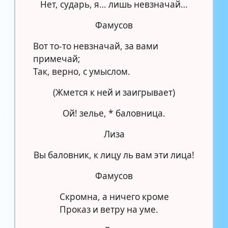
Нет, сударь, я… лишь невзначай…
Фамусов
Вот то-то невзначай, за вами
примечай;
Так, верно, с умыслом.
(Жмется к ней и заигрывает)
Ой! зелье, * баловница.
Лиза
Вы баловник, к лицу ль вам эти лица!
Фамусов
Скромна, а ничего кроме
Проказ и ветру на уме.