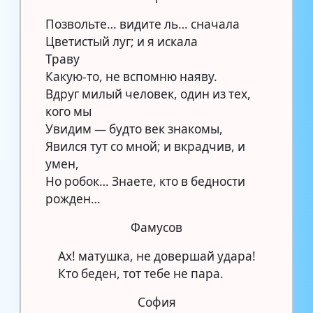
Позвольте… видите ль… сначала
Цветистый луг; и я искала
Траву
Какую-то, не вспомню наяву.
Вдруг милый человек, один из тех,
кого мы
Увидим — будто век знакомы,
Явился тут со мной; и вкрадчив, и
умен,
Но робок… Знаете, кто в бедности
рожден…
Фамусов
Ах! матушка, не довершай удара!
Кто беден, тот тебе не пара.
София