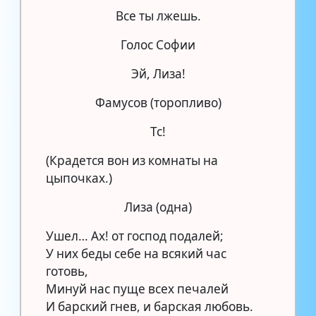
Все ты лжешь.
Голос Софии
Эй, Лиза!
Фамусов (торопливо)
Тс!
(Крадется вон из комнаты на
цыпочках.)
Лиза (одна)
Ушел… Ах! от господ подалей;
У них беды себе на всякий час
готовь,
Минуй нас пуще всех печалей
И барский гнев, и барская любовь.