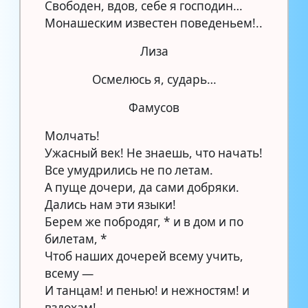
Свободен, вдов, себе я господин…
Монашеским известен поведеньем!..
Лиза
Осмелюсь я, сударь…
Фамусов
Молчать!
Ужасный век! Не знаешь, что начать!
Все умудрились не по летам.
А пуще дочери, да сами добряки.
Дались нам эти языки!
Бepeм же побродяг, * и в дом и по
билетам, *
Чтоб наших дочерей всему учить,
всему —
И танцам! и пенью! и нежностям! и
вздохам!