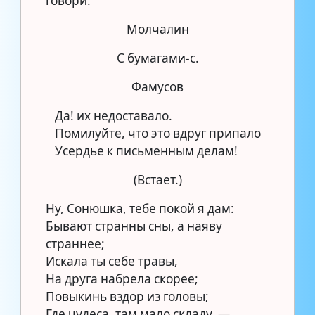
говори.
Молчалин
С бумагами-с.
Фамусов
Да! их недоставало.
Помилуйте, что это вдруг припало
Усердье к письменным делам!
(Встает.)
Ну, Сонюшка, тебе покой я дам:
Бывают странны сны, а наяву
страннее;
Искала ты себе травы,
На друга набрела скорее;
Повыкинь вздор из головы;
Где чудеса, там мало складу. —