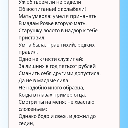
Уж об твоем ли не радели
Об воспитаньи! с колыбели!
Мать умерла: умел я принанять
В мадам Розье вторую мать.
Старушку-золото в надзор к тебе
приставил:
Умна была, нрав тихий, редких
правил.
Одно не к чести служит ей:
За лишних в год пятьсот рублей
Сманить себя другими допустила.
Да не в мадаме сила.
Не надобно иного образца,
Когда в глазах пример отца.
Смотри ты на меня: не хвастаю
сложеньем;
Однако бодр и свеж, и дожил до
седин,