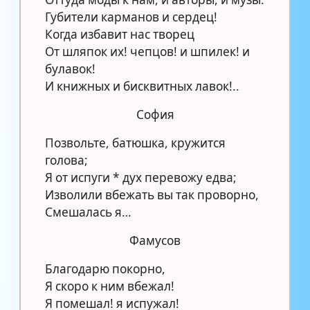
Губители карманов и сердец!
Когда избавит нас творец
От шляпок их! чепцов! и шпилек! и
булавок!
И книжных и бисквитных лавок!..
София
Позвольте, батюшка, кружится
голова;
Я от испуги * дух перевожу едва;
Изволили вбежать вы так проворно,
Смешалась я…
Фамусов
Благодарю покорно,
Я скоро к ним вбежал!
Я помешал! я испужал!