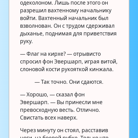
одеколоном. Лишь после этого он
разрешил вахтенному начальнику
войти. Вахтенный начальник был
взволнован. Он с трудом сдерживал
дыханье, поднимая для приветствия
руку.
— Флаг на кирхе? — отрывисто
спросил фон Эвершарп, играя витой,
слоновой кости рукояткой кинжала.
— Так точно. Они сдаются.
— Хорошо, — сказал фон
Эвершарп. — Вы принесли мне
превосходную весть. Отлично.
Свистать всех наверх.
Через минуту он стоял, расставив
ноги, на боевой рубке. Только что