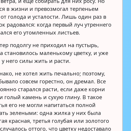
ветра, и еще собирать для них росу. Но
ся в жизни и превозмогал терпеньем
от голода и усталости. Лишь один раз в
ок радовался: когда первый луч утреннего
сался его утомленных листьев.
етер подолгу не приходил на пустырь,
да становилось маленькому цветку, и уже
 у него силы жить и расти.
нако, не хотел жить печально; поэтому,
бывало совсем горестно, он дремал. Все
тоянно старался расти, если даже корни
и голый камень и сухую глину. В такое
тья его не могли напитаться полной
тать зелеными: одна жилка у них была
гая красная, третья голубая или золотого
 случалось оттого, что цветку недоставало