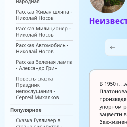
народная
Рассказ Живая шляпа -
Николай Носов
Неизвес
Рассказ Милиционер -
Николай Носов
Рассказ Автомобиль -
Николай Носов
Рассказ Зеленая лампа
- Александр Грин
Повесть-сказка
В 1950 г.,
Праздник
непослушания -
Платонова
Сергей Михалков
произведе
упорном р
Популярное
зацвести в
Сказка Гулливер в
безжизнен
стране лилипутов -