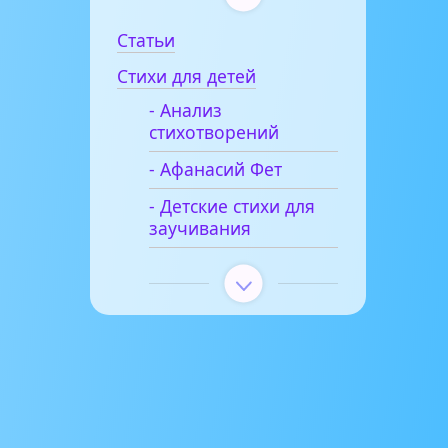
Статьи
Стихи для детей
- Анализ
стихотворений
- Афанасий Фет
- Детские стихи для
заучивания