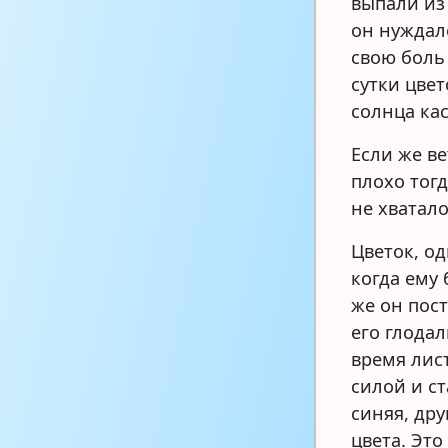
выпали из 
он нуждал
свою боль 
сутки цвет
солнца ка
Если же в
плохо тог
не хватало
Цветок, од
когда ему 
же он пос
его глодал
время лис
силой и с
синяя, дру
цвета. Это