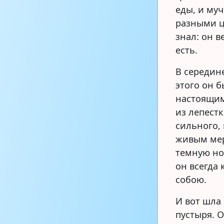
еды, и му
разными цв
знал: он в
есть.
В середине
этого он б
настоящим
из лепестк
сильного, 
живым мер
темную но
он всегда 
собою.
И вот шла
пустыря. 