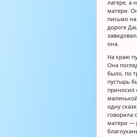
лагере, а 
матери. О
письмо на
дороге Да
завидовала
она.
На краю п
Она погля
было, по 
пустырь бы
приносил 
маленькой
одну сказк
говорила о
матери — р
благоухан