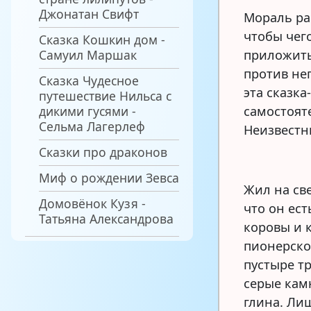
Джонатан Свифт
Мораль ра
чтобы чег
Сказка Кошкин дом -
Самуил Маршак
приложить 
против не
Сказка Чудесное
эта сказк
путешествие Нильса с
дикими гусями -
самостоят
Сельма Лагерлеф
Неизвестн
Сказки про драконов
Миф о рождении Зевса
Жил на све
Домовёнок Кузя -
что он ест
Татьяна Александрова
коровы и к
пионерско
пустыре тр
серые кам
глина. Лиш