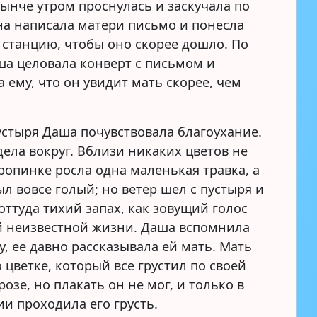
нынче утром проснулась и заскучала по
на написала матери письмо и понесла
 станцию, чтобы оно скорее дошло. По
ша целовала конверт с письмом и
 ему, что он увидит мать скорее, чем
устыря Даша почувствовала благоухание.
дела вокруг. Вблизи никаких цветов не
тропинке росла одна маленькая травка, а
л вовсе голый; но ветер шел с пустыря и
оттуда тихий запах, как зовущий голос
 неизвестной жизни. Даша вспомнила
у, ее давно рассказывала ей мать. Мать
 цветке, который все грустил по своей
озе, но плакать он не мог, и только в
ии проходила его грусть.