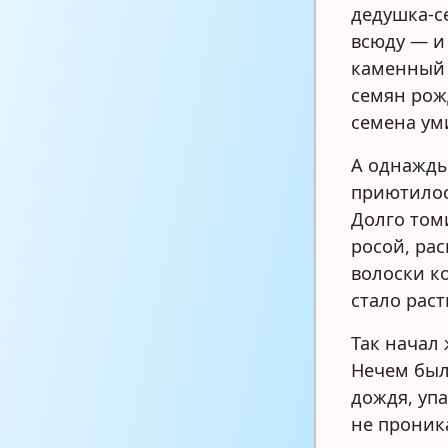
дедушка-се
всюду — и
каменный 
семян рож
семена ум
А однажды
приютилос
Долго том
росой, рас
волоски к
стало раст
Так начал 
Нечем было
дождя, упа
не проника