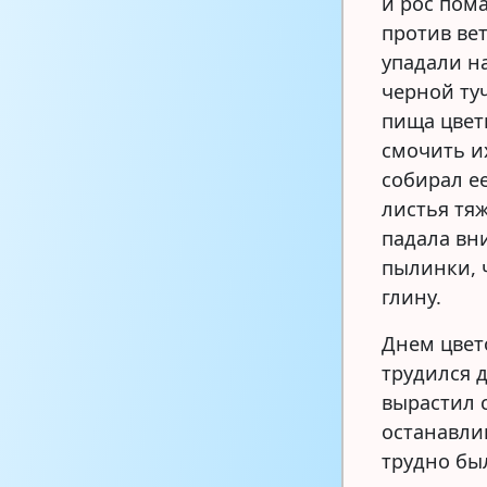
и рос пом
против вет
упадали на
черной ту
пища цвет
смочить и
собирал ее
листья тяж
падала вн
пылинки, 
глину.
Днем цвет
трудился 
вырастил 
останавли
трудно бы