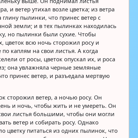
аленьку выше. Он поднимал листья
ра, и ветер утихал возле цветка; из ветра
 глину пылинки, что принес ветер с
чной земли; и в тех пылинках находилась
ку, но пылинки были сухие. Чтобы
х, цветок всю ночь сторожил росу и
 по каплям на свои листья. А когда
елели от росы, цветок опускал их, и роса
из; она увлажняла черные земляные
что принес ветер, и разъедала мертвую
ок сторожил ветер, а ночью росу. Он
день и ночь, чтобы жить и не умереть. Он
свои листья большими, чтобы они могли
вать ветер и собирать росу. Однако
ло цветку питаться из одних пылинок, что