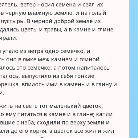
ятель, ветер носил семена и сеял их
 в черную влажную землю, и на голый
пустырь. В черной доброй земле из
дались цветы и травы, а в камне и глине
ирали.
 упало из ветра одно семечко, и
ь оно в ямке меж камнем и глиной.
илось это семечко, а потом напиталось
палось, выпустило из себя тонкие
орешка, впилось ими в камень и в глину и
и.
жить на свете тот маленький цветок.
 ему питаться в камне и в глине; капли
вшие с неба, сходили по верху земли и
ли до его корня, а цветок все жил и жил