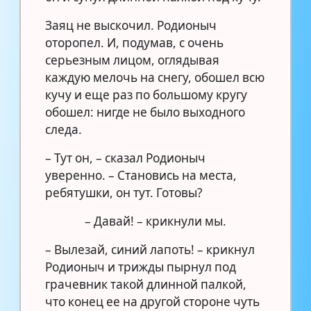
Заяц не выскочил. Родионыч
оторопел. И, подумав, с очень
серьезным лицом, оглядывая
каждую мелочь на снегу, обошел всю
кучу и еще раз по большому кругу
обошел: нигде не было выходного
следа.
– Тут он, – сказал Родионыч
уверенно. – Становись на места,
ребятушки, он тут. Готовы?
– Давай! – крикнули мы.
– Вылезай, синий лапоть! – крикнул
Родионыч и трижды пырнул под
грачевник такой длинной палкой,
что конец ее на другой стороне чуть