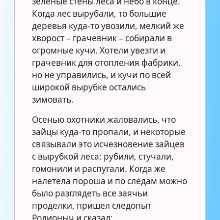
зеленые стены леса и небо в конце.
Когда лес вырубали, то большие
деревья куда-то увозили, мелкий же
хворост – грачевник – собирали в
огромные кучи. Хотели увезти и
грачевник для отопления фабрики,
но не управились, и кучи по всей
широкой вырубке остались
зимовать.
Осенью охотники жаловались, что
зайцы куда-то пропали, и некоторые
связывали это исчезновение зайцев
с вырубкой леса: рубили, стучали,
гомонили и распугали. Когда же
налетела пороша и по следам можно
было разглядеть все заячьи
проделки, пришел следопыт
Родионыч и сказал: