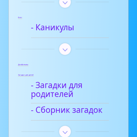
Блог
- Каникулы
Диафильмы
Загадки для детей
- Загадки для
родителей
- Сборник загадок