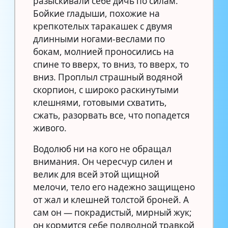
разыскивали себе дичь по силам.
Бойкие гладыши, похожие на
крепкотелых таракашек с двумя
длинными ногами-веслами по
бокам, молнией проносились на
спине то вверх, то вниз, то вверх, то
вниз. Проплыл страшный водяной
скорпион, с широко раскинутыми
клешнями, готовыми схватить,
сжать, разорвать все, что попадется
живого.
Водолюб ни на кого не обращал
внимания. Он чересчур силен и
велик для всей этой щищной
мелочи, тело его надежно защищено
от жал и клешней толстой броней. А
сам он — покрадистый, мирный жук;
он кормится себе подводной травкой