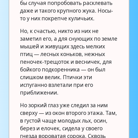
бы случая попробовать расклевать
даже и такого крупного жука. Носы-
то у них покрепче куличьих.
Но, к счастью, никто из них не
заметил его, а для снующих по земле
мышей и живущих здесь мелких
птиц — лесных коньков, нежных
пеночек-трещоток и весничек, для
бойкого подкоренника — он был
слишком велик. Птички эти
испуганно взлетали при его
приближении.
Но зоркий глаз уже следил за ним
сверху — из окон второго этажа. Там,
в густой чаще молодых льх, осин,
берез и елочек, сидела у своего
гнезда вороватая сорока. Сквозь