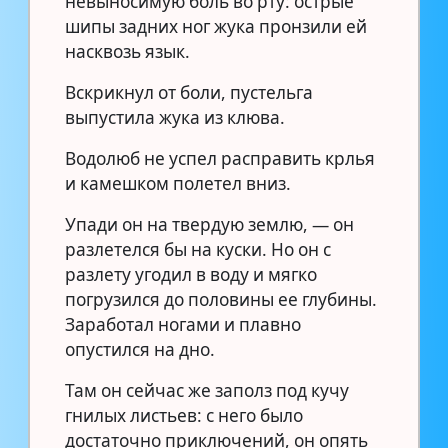
невыносимую боль во рту: острые
шипы задних ног жука пронзили ей
насквозь язык.
Вскрикнул от боли, пустельга
выпустила жука из клюва.
Водолюб не успел расправить крлья
и камешком полетел вниз.
Упади он на твердую землю, — он
разлетелся бы на куски. Но он с
разлету угодил в воду и мягко
погрузился до половины ее глубины.
Заработал ногами и плавно
опустился на дно.
Там он сейчас же заполз под кучу
гнилых листьев: с него было
достаточно приключений, он опять