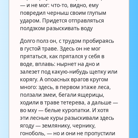
— и не мог: что-то, видно, ему
повредил черныш своим глупым
ударом. Придется отправляться
полдзком разыскивать воду
Долго полз он, с трудом пробираясь
в густой траве. Здесь он не мог
прятаться, как прятался у себя в
воде, вплавь: нырнет на дно и
залезет под какую-нибудь щепку или
корягу. А опоасных врагов кругом
много: здесь, в первом этаже леса,
ползали змеи, бегали ящерицы,
ходили в траве тетерева, а дальше —
во мху — белые куропатки. И хотя
эти лесные куры разыскивали здесь
ягоду — землянику, чернику,
гоноболь, — но и они не пропустили