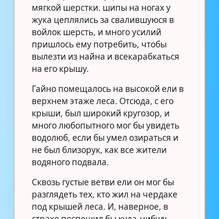
мягкой шерстки. шипы на ногах у
жука цеплялись за свалившуюся в
войлок шерсть, и много усилий
пришлось ему потребить, чтобы
вылезти из найна и всекарабкаться
на его крышу.
Гайно помещалось на высокой ели в
верхнем этаже леса. Отсюда, с его
крыши, был широкий кругозор, и
много любопытного мог бы увидеть
водолюб, если бы умел озираться и
не был близорук, как все жители
водяного подвала.
Сквозь густые ветви ели он мог бы
разглядеть тех, кто жил на чердаке
под крышей леса. И, наверное, в
страхе поспешил бы куда-нибудь