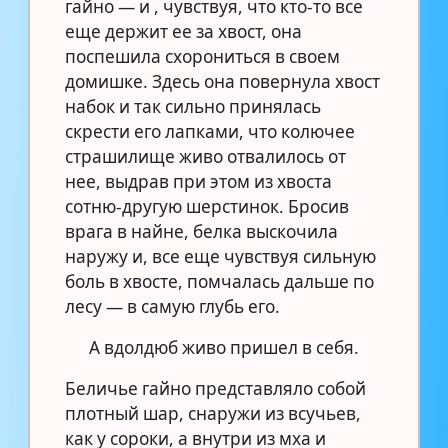
гайно — и , чувствуя, что кто-то все
еще держит ее за хвост, она
поспешила схорониться в своем
домишке. Здесь она повернула хвост
набок и так сильно принялась
скрести его лапками, что колючее
страшилище живо отвалилось от
нее, выдрав при этом из хвоста
сотню-другую шерстинок. Бросив
врага в найне, белка выскочила
наружу и, все еще чувствуя сильную
боль в хвосте, помчалась дальше по
лесу — в самую глубь его.
А вдолдюб живо пришел в себя.
Беличье гайно представляло собой
плотный шар, снаружи из всучьев,
как у сороки, а внутри из мха и