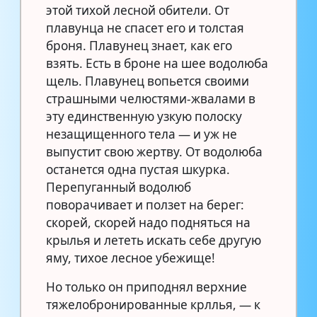
этой тихой лесной обители. От
плавунца не спасет его и толстая
броня. Плавунец знает, как его
взять. Есть в броне на шее водолюба
щель. Плавунец вопьется своими
страшными челюстями-жвалами в
эту единственную узкую полоску
незащищенного тела — и уж не
выпустит свою жертву. От водолюба
останется одна пустая шкурка.
Перепуганный водолюб
поворачивает и ползет на берег:
скорей, скорей надо подняться на
крылья и лететь искать себе другую
яму, тихое лесное убежище!
Но только он приподнял верхние
тяжелобронированные крллья, — к