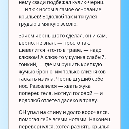
нему сзади подбежал кулик-чернш
— и тюк носом в самое основание
крыльев! Водолюб так и ткнулся
грудью в мягкую землю.
Зачем черныш это сделал, он и сам,
верно, не знал, — просто так,
шевелится что-то в траве, — надо
клювом! А клюв-то у кулика слабый,
тонкий, — где им рушить крепкую
жучью броню; им только слизняков
таскать из ила. Черныш ушиб себе
нос. Разозлился — хвать жука
поперек тела, мотнул головой — и
водолюб отлетел далеко в траву.
ОН упал на спину и долго ворочался,
помогая себе всеми ногами. Наконец
перевернулся, хотел разнять крылья