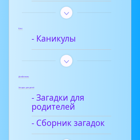
Блог
- Каникулы
Диафильмы
Загадки для детей
- Загадки для
родителей
- Сборник загадок