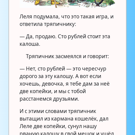
Леля подумала, что это такая игра, и
ответила тряпичнику:
— Да, продаю. Сто рублей стоит эта
калоша.
Тряпичник засмеялся и говорит:
— Нет, сто рублей — это чересчур
дорого за эту калошу. А вот если
хочешь, девочка, я тебе дам за неё
две копейки, и мы с тобой
расстанемся друзьями.
И с этими словами тряпичник
вытащил из кармана кошелёк, дал
Леле две копейки, сунул нашу
рваную калошу в свой мешок и ушёл.