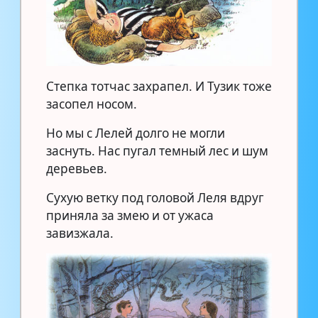
Степка тотчас захрапел. И Тузик тоже
засопел носом.
Но мы с Лелей долго не могли
заснуть. Нас пугал темный лес и шум
деревьев.
Сухую ветку под головой Леля вдруг
приняла за змею и от ужаса
завизжала.