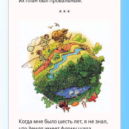
их план был провальным.
* * *
Когда мне было шесть лет, я не знал,
что Земля имеет форму шара.