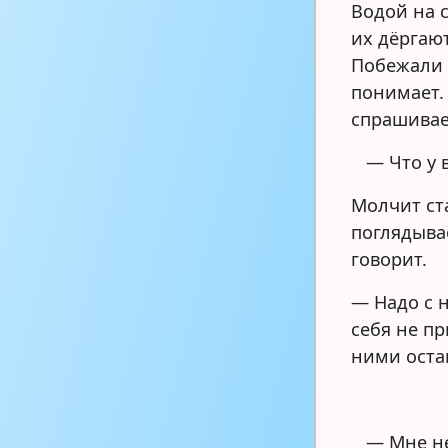
Водой на с
их дёргают
Побежали 
понимает.
спрашивае
— Что у 
Молчит ст
поглядывае
говорит.
— Надо с 
себя не пр
ними оста
— Мне не