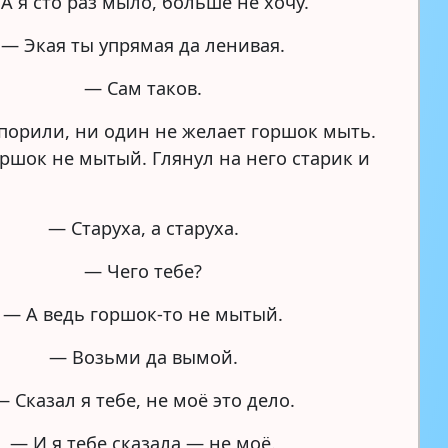
А я сто раз мыло, больше не хочу.
— Экая ты упрямая да ленивая.
— Сам таков.
порили, ни один не желает горшок мыть.
оршок не мытый. Глянул на него старик и
— Старуха, а старуха.
— Чего тебе?
— А ведь горшок-то не мытый.
— Возьми да вымой.
— Сказал я тебе, не моё это дело.
— И я тебе сказала — не моё.