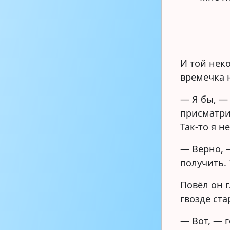
И той неко
времечка н
— Я бы, — 
присматри
Так-то я н
— Верно, —
получить. 
Повёл он г
гвозде ста
— Вот, — г