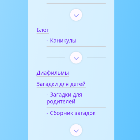
Блог
- Каникулы
Диафильмы
Загадки для детей
- Загадки для
родителей
- Сборник загадок