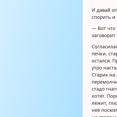
И давай оп
спорить и 
— Вот что 
заговорит
Согласилас
печки, ста
остался. 
утро наста
Старик на 
перемолчит
стадо гнат
хотят. Пор
лежит, гла
неё посма