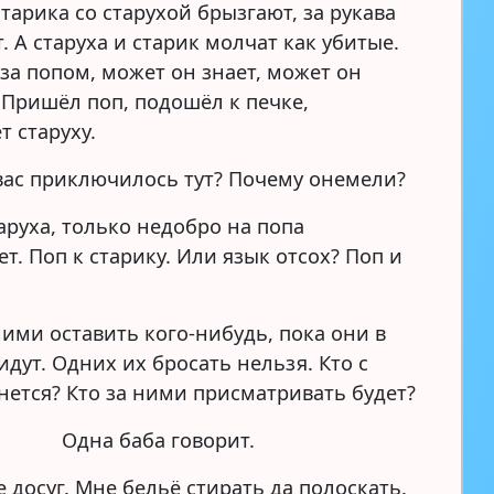
тарика со старухой брызгают, за рукава
. А старуха и старик молчат как убитые.
за попом, может он знает, может он
 Пришёл поп, подошёл к печке,
т старуху.
вас приключилось тут? Почему онемели?
аруха, только недобро на попа
т. Поп к старику. Или язык отсох? Поп и
ними оставить кого-нибудь, пока они в
идут. Одних их бросать нельзя. Кто с
нется? Кто за ними присматривать будет?
Одна баба говорит.
 досуг. Мне бельё стирать да полоскать.