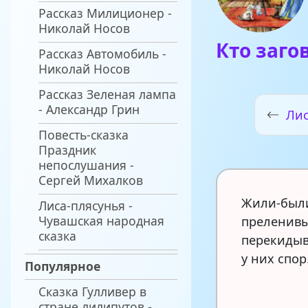
Рассказ Милиционер -
Николай Носов
Кто заго
Рассказ Автомобиль -
Николай Носов
Рассказ Зеленая лампа
- Александр Грин
Лис
Повесть-сказка
Праздник
непослушания -
Сергей Михалков
Жили-были
Лиса-плясунья -
Чувашская народная
преленивы
сказка
перекидыв
у них спор
Популярное
Сказка Гулливер в
стране лилипутов -