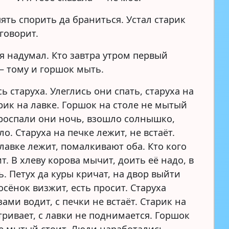
ять спорить да браниться. Устал старик
говорит.
я надумал. Кто завтра утром первый
 – тому и горшок мыть.
ь старуха. Улеглись они спать, старуха на
рик на лавке. Горшок на столе не мытый
Проспали они ночь, взошло солнышко,
ло. Старуха на печке лежит, не встаёт.
лавке лежит, помалкивают оба. Кто кого
. В хлеву корова мычит, доить её надо, в
ь. Петух да куры кричат, на двор выйти
осёнок визжит, есть просит. Старуха
зами водит, с печки не встаёт. Старик на
тривает, с лавки не поднимается. Горшок