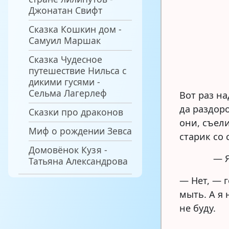
Джонатан Свифт
Сказка Кошкин дом -
Самуил Маршак
Сказка Чудесное
путешествие Нильса с
дикими гусями -
Сельма Лагерлеф
Вот раз н
да раздор
Сказки про драконов
они, съел
Миф о рождении Зевса
старик со 
Домовёнок Кузя -
— Я
Татьяна Александрова
— Нет, — г
мыть. А я
не буду.