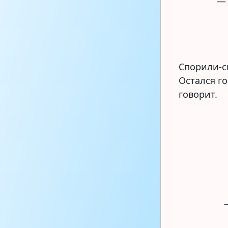
— 
Спорили-с
Остался г
говорит.