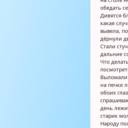
на столе 
обедать се
Дивятся б
какая случ
вывела, п
дёрнули д
Стали стуч
дальние с
Что делать
посмотреть
Выломали д
на печке л
обоих гла
спрашиваю
день лежи
старик мол
Народу пол