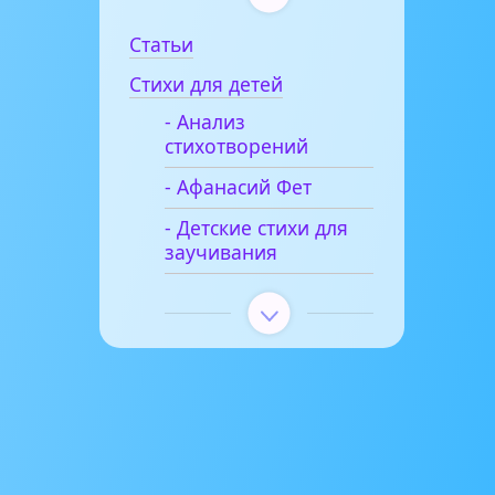
Статьи
Стихи для детей
- Анализ
стихотворений
- Афанасий Фет
- Детские стихи для
заучивания