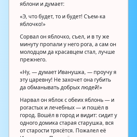
яблони и думает:
«Э, что будет, то и будет! Съем-ка
яблочко!»
Сорвал он яблочко, съел, и в ту же
минуту пропали у него рога, а сам он
молодцом да красавцем стал, лучше
прежнего.
«Ну, — думает Иванушка, — проучу я
эту царевну! Не захочет она губить
да обманывать добрых людей!»
Нарвал он яблок с обеих яблонь — и
рогастых и лечебных — и пошёл в
город. Вошёл в город и видит: сидит у
одного домика старая старушка, вся
от старости трясётся. Пожалел её