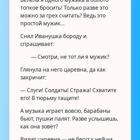
топкое бросить! Только разве это
можно за грех считать? Ведь это
простой мужик…
Снял Иванушка бороду и
спрашивает:
— Смотри, не тот ли я мужик?
Глянула на него царевна, да как
закричит:
— Слуги! Солдаты! Стража! Схватите
его! В тюрьму тащите!
А музыка играет вовсю, барабаны
бьют, пушки палят. Разве услышишь,
как она зовёт?
Видит царевна — не бегут к ней на