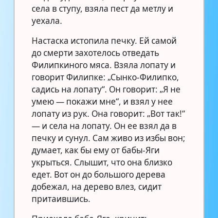
села в ступу, взяла пест да метлу и
уехала.
Настаска истопила печку. Ей самой
до смерти захотелось отведать
Филипкиного мяса. Взяла лопату и
говорит Филипке: „Сынко-Филипко,
садись на лопату“. Он говорит: „Я не
умею — покажи мне“, и взял у нее
лопату из рук. Она говорит: „Вот так!“
— и села на лопату. Он ее взял да в
печку и сунул. Сам живо из избы вон;
думает, как бы ему от бабы-Яги
укрыться. Слышит, что она близко
едет. Вот он до большого дерева
добежал, на дерево влез, сидит
притаившись.