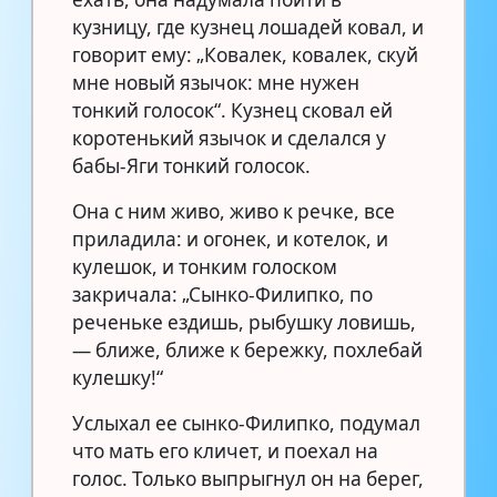
кузницу, где кузнец лошадей ковал, и
говорит ему: „Ковалек, ковалек, скуй
мне новый язычок: мне нужен
тонкий голосок“. Кузнец сковал ей
коротенький язычок и сделался у
бабы-Яги тонкий голосок.
Она с ним живо, живо к речке, все
приладила: и огонек, и котелок, и
кулешок, и тонким голоском
закричала: „Сынко-Филипко, по
реченьке ездишь, рыбушку ловишь,
— ближе, ближе к бережку, похлебай
кулешку!“
Услыхал ее сынко-Филипко, подумал
что мать его кличет, и поехал на
голос. Только выпрыгнул он на берег,