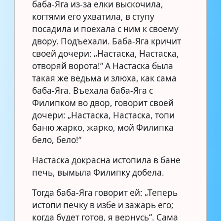
баба-Яга из-за елки выскочила,
когтями его ухватила, в ступу
посадила и поехала с ним к своему
двору. Подъехали. Баба-Яга кричит
своей дочери: „Настаска, Настаска,
отворяй ворота!“ А Настаска была
такая же ведьма и злюxа, как сама
баба-Яга. Въехала баба-Яга с
Филипком во двор, говорит своей
дочери: „Настаска, Настаска, топи
баню жарко, жарко, мой Филипка
бело, бело!“
Настаска докрасна истопила в бане
печь, вымыла Филипку добела.
Тогда баба-Яга говорит ей: „Теперь
истопи печку в избе и зажарь его;
когда будет готов, я вернусь“. Сама