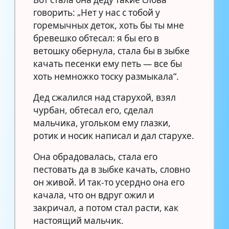
говорить: „Нет у нас с тобой у
горемычных деток, хоть бы ты мне
бревешко обтесал: я бы его в
ветошку обернула, стала бы в зыбке
качать песенки ему петь — все бы
хоть немножко тоску размыкала“.
Дед сжалился над старухой, взял
чурбан, обтесал его, сделал
мальчика, угольком ему глазки,
ротик и носик написал и дал старухе.
Она обрадовалась, стала его
пестовать да в зыбке качать, словно
он живой. И так-то усердно она его
качала, что он вдруг ожил и
закричал, а потом стал расти, как
настоящий мальчик.