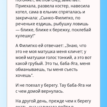
Приехала, развела костер, навесила
котел, сама в ельник спряталась и
закричала: „Сынко-Филипко, по
реченьке ездишь, рыбушку ловишь
— ближе, ближе к бережку, похлебай
кулешку!“
А Филипко ей отвечает: „Знаю, что
это не моя матушка меня кличет; у
моей матушки голос тонкий, а это вот
какой грубый. Это ты, баба-Яга, меня
обманываешь, ты меня съесть
хочешь“.
И не поехал у берегу. Тау баба-Яга ни
с чем домой вернулась.
На другой день, прежде чем к берегу
ехать, она надумала пойти в