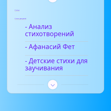
Статьи
Стихи для детей
- Анализ
стихотворений
- Афанасий Фет
- Детские стихи для
заучивания