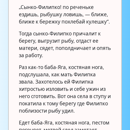
„Сынко-Филипко! по реченьке
ездишь, рыбушку ловишь, — ближе,
ближе к бережку похлебай кулешку“.
Тогда сынко-Филипко причалит к
берегу, выгрузит рыбу, отдаст ее
матери, сядет, пополдничает и опять
за работу.
Раз как-то баба-Яга, костяная нога,
подслушала, как мать Филипка
звала. Захотелось ей Филипка
хитростью изловить и себе ужин из
него сготовить. Вот она села в ступу и
покатила к тому берегу где Филипко
поблизости рыбу удил.
Едет баба-Яга, костяная нога, пестом
погоняет, метлой след заметает.