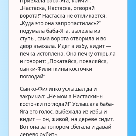
Приехала баба-Яга, кричит:
„Настаска, Настаска, отворяй
ворота!“ Настаска не откликается.
„Куда это она запропастилась?“
подумала баба-Яга, вылезла из
ступы, сама ворота отворила и во
двор въехала. Идет в избу, видит —
печка истоплена. Она печку открыла
и говорит: „Покатайся, поваляйся,
сынки-Филипкины косточки
поглодай“.
Сынко-Филипко услышал да и
закричал: „Не мои а Настаскины
косточки поглодай!“ Услышала баба-
Яга его голос, выбежала из избы и
видит — он, живой, на дереве сидит.
Вот она за топором сбегала и давай
дерево рубить.