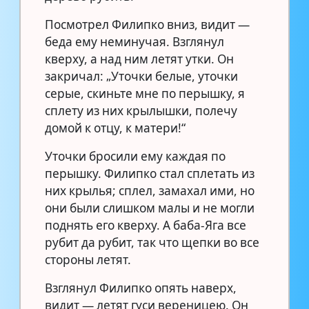
Посмотрел Филипко вниз, видит —
беда ему неминучая. Взглянул
кверху, а над ним летят утки. Он
закричал: „Уточки белые, уточки
серые, скиньте мне по перышку, я
сплету из них крылышки, полечу
домой к отцу, к матери!“
Уточки бросили ему каждая по
перышку. Филипко стал сплетать из
них крылья; сплел, замахал ими, но
они были слишком малы и не могли
поднять его кверху. А баба-Яга все
рубит да рубит, так что щепки во все
стороны летят.
Взглянул Филипко опять наверх,
видит — летят гуси вереницею. Он