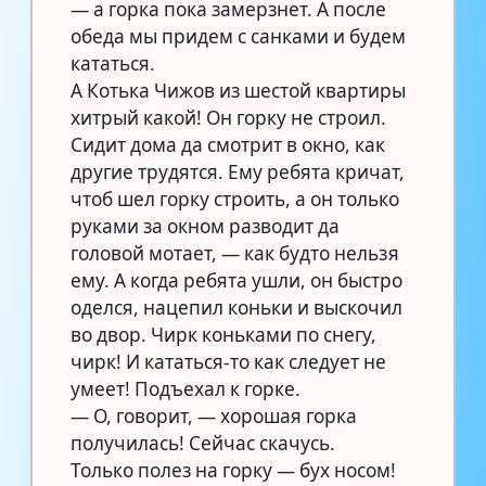
— а горка пока замерзнет. А после
обеда мы придем с санками и будем
кататься. ⠀
А Котька Чижов из шестой квартиры
хитрый какой! Он горку не строил.
Сидит дома да смотрит в окно, как
другие трудятся. Ему ребята кричат,
чтоб шел горку строить, а он только
руками за окном разводит да
головой мотает, — как будто нельзя
ему. А когда ребята ушли, он быстро
оделся, нацепил коньки и выскочил
во двор. Чирк коньками по снегу,
чирк! И кататься-то как следует не
умеет! Подъехал к горке. ⠀
— О, говорит, — хорошая горка
получилась! Сейчас скачусь. ⠀
Только полез на горку — бух носом!