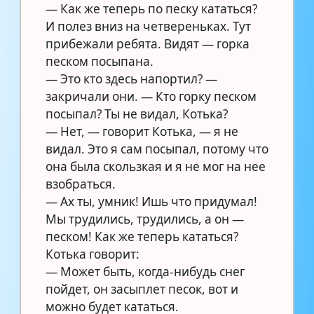
— Как же теперь по песку кататься? ⠀
И полез вниз на четвереньках. Тут
прибежали ребята. Видят — горка
песком посыпана.
— Это кто здесь напортил? —
закричали они. — Кто горку песком
посыпал? Ты не видал, Котька? ⠀
— Нет, — говорит Котька, — я не
видал. Это я сам посыпал, потому что
она была скользкая и я не мог на нее
взобраться. ⠀
— Ах ты, умник! Ишь что придумал!
Мы трудились, трудились, а он —
песком! Как же теперь кататься? ⠀
Котька говорит: ⠀
— Может быть, когда-нибудь снег
пойдет, он засыплет песок, вот и
можно будет кататься. ⠀