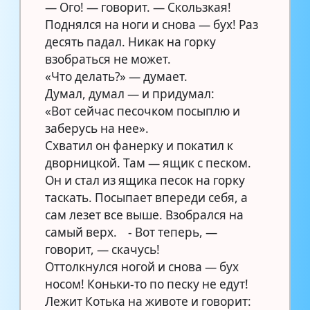
— Ого! — говорит. — Скользкая!
Поднялся на ноги и снова — бух! Раз
десять падал. Никак на горку
взобраться не может.
«Что делать?» — думает. ⠀
Думал, думал — и придумал:
«Вот сейчас песочком посыплю и
заберусь на нее». ⠀
Схватил он фанерку и покатил к
дворницкой. Там — ящик с песком.
Он и стал из ящика песок на горку
таскать. Посыпает впереди себя, а
сам лезет все выше. Взобрался на
самый верх. ⠀- Вот теперь, —
говорит, — скачусь! ⠀
Оттолкнулся ногой и снова — бух
носом! Коньки-то по песку не едут!
Лежит Котька на животе и говорит: ⠀