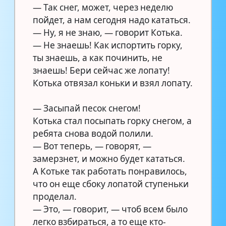
— Так снег, может, через неделю
пойдет, а нам сегодня надо кататься.
— Ну, я не знаю, — говорит Котька.
— Не знаешь! Как испортить горку,
ты знаешь, а как починить, не
знаешь! Бери сейчас же лопату!
Котька отвязал коньки и взял лопату.
⠀
— Засыпай песок снегом!
Котька стал посыпать горку снегом, а
ребята снова водой полили. ⠀
— Вот теперь, — говорят, —
замерзнет, и можно будет кататься. ⠀
А Котьке так работать понравилось,
что он еще сбоку лопатой ступеньки
проделал. ⠀
— Это, — говорит, — чтоб всем было
легко взбираться, а то еще кто-