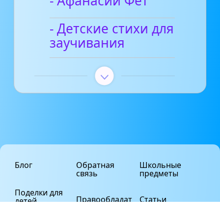
- Афанасий Фет
- Детские стихи для
заучивания
Блог
Обратная
Школьные
связь
предметы
Поделки для
Правообладат
Статьи
детей
елям