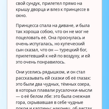
свой сундук, прилетел прямо на
крышу дворца и влез к принцессе в
окно.
Принцесса спала на диване, и была
так хороша собою, что он не мог не
поцеловать её. Она проснулась и
очень испугалась, но купеческий
сын сказал, что он — турецкий бог,
прилетевший к ней по воздуху, и ей
это очень понравилось.
Они уселись рядышком, и он стал
рассказывать ей сказки об её глазах:
это были два чудных, тёмных озера,
в которых плавали русалочки-мысли
— о её белом лбе: это была снежная
гора, скрывавшая в себе чудные
покои и картины; наконец, об аистах,