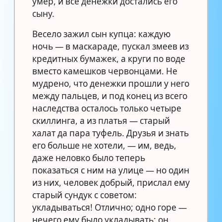
умер, и все денежки достались его
сыну.
Весело зажил сын купца: каждую
ночь — в маскараде, пускал змеев из
кредитных бумажек, а круги по воде
вместо камешков червонцами. Не
мудрено, что денежки прошли у него
между пальцев, и под конец из всего
наследства осталось только четыре
скиллинга, а из платья — старый
халат да пара туфель. Друзья и знать
его больше не хотели, — им, ведь,
даже неловко было теперь
показаться с ним на улице — но один
из них, человек добрый, прислал ему
старый сундук с советом:
укладываться! Отлично; одно горе —
нечего ему было укладывать; он