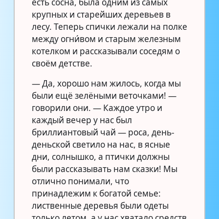
есть сосна, была одним из самых
крупных и старейших деревьев в
лесу. Теперь спички лежали на полке
между огни́вом и старым железным
котелком и рассказывали соседям о
своём детстве.
— Да, хорошо нам жилось, когда мы
были ещё зелёными веточками! —
говорили они. — Каждое утро и
каждый вечер у нас был
бриллиантовый чай — роса, день-
деньской светило на нас, в ясные
дни, солнышко, а птички должны
были рассказывать нам сказки! Мы
отлично понимали, что
принадлежим к богатой семье:
лиственные деревья были одеты
только летом, а у нас хватало средств