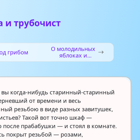
 и трубочист
О молодильных
од грибом
яблоках и
живой воде
 вы когда-нибудь старинный-старинный
ерневший от времени и весь
ный резьбою в виде разных завитушек,
листьев? Такой вот точно шкаф —
о после прабабушки — и стоял в комнате.
сь покрыт резьбой — розами,