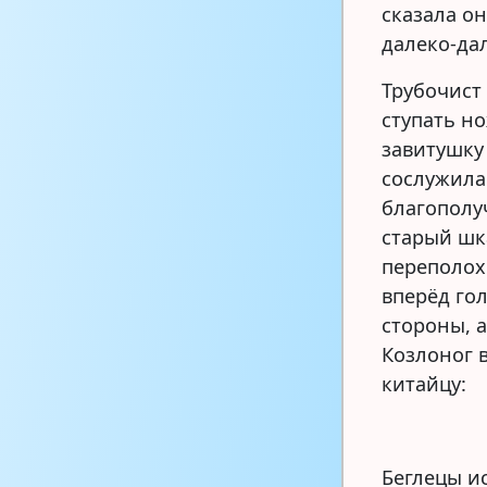
сказала он
далеко-да
Трубочист
ступать н
завитушку
сослужила
благополуч
старый шк
переполох
вперёд го
стороны, 
Козлоног 
китайцу:
Беглецы и