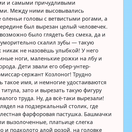
ми и самыми причудливыми
ми. Между ними высовывались
 оленьи головы с ветвистыми рогами, а
середине был вырезан целый человечек.
евозможно было глядеть без смеха, да и
еуморительно скалил зубы — такую
ж никак не назовёшь улыбкой! У него
иные ноги, маленькие рожки на лбу и
рода. Дети звали его обер-унтер-
омиссар-сержант Козлоног! Трудно
ь такое имя, и немногие удостаиваются
титула, зато и вырезать такую фигуру
алого труда. Ну, да всё-таки вырезали!
глядел на подзеркальный столик, где
елестная фарфоровая пастушка. Башмачки
ли вызолоченные, платьице слегка
о и подколото алой розой, на головке