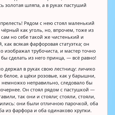
ь золотая шляпа, а в руках пастуший
о прелесть! Рядом с нею стоял маленький
 чёрный как уголь, но, впрочем, тоже из
 сам но себе такой же чистенький и
, как всякая фарфоровая статуэтка; он
ко изображал трубочиста, и мастер точно
 бы сделать из него принца, — всё равно!
о держал в руках свою лестницу: личико
о белое, а щёки розовые, как у барышни,
о немножко неправильно, следовало бы
почернее. Он стоял рядом с пастушкой —
тавили, так они и стояли; стояли, стояли,
чились: они были отличною парочкой, оба
ба из фарфора и оба одинаково хрупки.