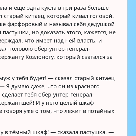
яла и ещё одна кукла в три раза больше
л старый китаец, который кивал головой.
же фарфоровый и называл себя дедушкой
пастушки, но доказать этого, кажется, не
верждал, что имеет над ней власть, и
вал головою обер-унтер-генерал-
сержанту Козлоногу, который сватался за
муж у тебя будет! — сказал старый китаец
— Я думаю даже, что он из красного
 сделает тебя обер-унтер-генерал-
сержантшей! И у него целый шкаф
е говоря уже о том, что лежит в потайных
чу в тёмный шкаф! — сказала пастушка. —