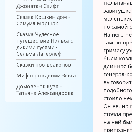
тюльпана
Джонатан Свифт
завитушка
Сказка Кошкин дом -
маленькие
Самуил Маршак
по самой 
Сказка Чудесное
На него н
путешествие Нильса с
сам он пр
дикими гусями -
гримасу у
Сельма Лагерлеф
были козл
Сказки про драконов
длинная бо
генерал-к
Миф о рождении Зевса
выговорит
Домовёнок Кузя -
подобного 
Татьяна Александрова
стоило нем
Он вечно 
стояла пр
на ней бы
приподнят