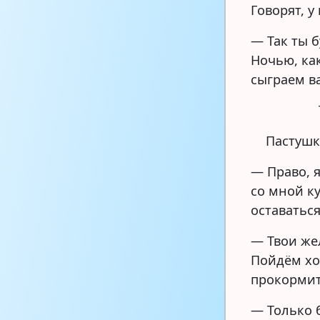
Говорят, 
— Так ты 
Ночью, ка
сыграем ва
Пастушк
— Право, 
со мной ку
оставаться
— Твои же
Пойдём хот
прокормит
— Только 