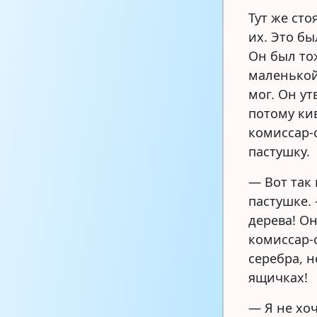
Тут же сто
их. Это бы
Он был то
маленькой 
мог. Он ут
потому ки
комиссар-
пастушку.
— Вот так 
пастушке. 
дерева! Он
комиссар-
серебра, н
ящичках!
— Я не хо