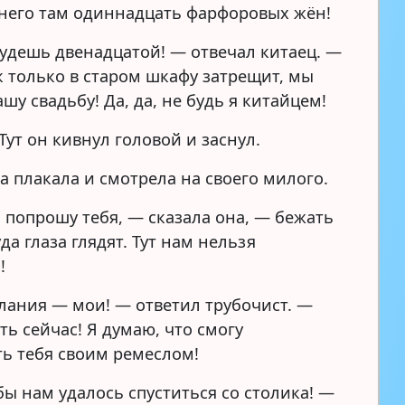
у него там одиннадцать фарфоровых жён!
будешь двенадцатой! — отвечал китаец. —
к только в старом шкафу затрещит, мы
шу свадьбу! Да, да, не будь я китайцем!
Тут он кивнул головой и заснул.
а плакала и смотрела на своего милого.
я попрошу тебя, — сказала она, — бежать
да глаза глядят. Тут нам нельзя
!
лания — мои! — ответил трубочист. —
ь сейчас! Я думаю, что смогу
ь тебя своим ремеслом!
бы нам удалось спуститься со столика! —