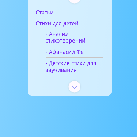
Статьи
Стихи для детей
- Анализ
стихотворений
- Афанасий Фет
- Детские стихи для
заучивания