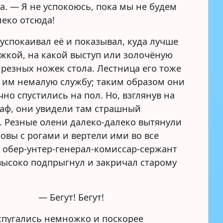
а. — Я не успокоюсь, пока мы не будем
леко отсюда!
 успокаивал её и показывал, куда лучше
ожкой, на какой выступ или золочёную
 резных ножек стола. Лестница его тоже
 им немалую службу; таким образом они
но спустились на пол. Но, взглянув на
аф, они увидели там страшный
. Резные олени далеко-далеко вытянули
ловы с рогами и вертели ими во все
а обер-унтер-генерал-комиссар-сержант
высоко подпрыгнул и закричал старому
— Бегут! Бегут!
спугались немножко и поскорее