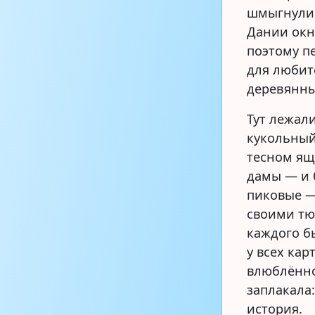
шмыгнули 
Дании окн
поэтому п
для любит
деревянны
Тут лежал
кукольный 
тесном ящ
дамы — и 
пиковые —
своими тю
каждого бы
у всех кар
влюблённо
заплакала:
история.