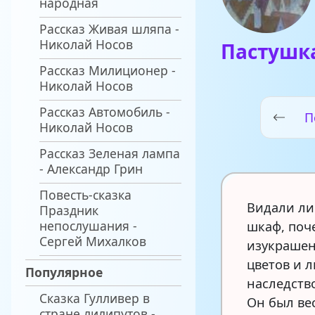
народная
Рассказ Живая шляпа -
Николай Носов
Пастушка
Рассказ Милиционер -
Николай Носов
Рассказ Автомобиль -
П
Николай Носов
Рассказ Зеленая лампа
- Александр Грин
Повесть-сказка
Видали ли
Праздник
непослушания -
шкаф, поч
Сергей Михалков
изукрашен
цветов и 
Популярное
наследств
Сказка Гулливер в
Он был ве
стране лилипутов -