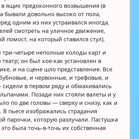
в ящик предоконного возвышения (в
а бывали довольно высоко от пола,
еред одним из них устраивался иногда,
елей смотреть на уличное движение,
й помост, на который ставился стул).
и три-четыре неполные колоды карт и
театр; он был кое-как установлен в
ике, и на сцене шло представление. Все
бубновые, и червонные, и трефовые, и
 сидели в первом ряду и обмахивались
льпанами. Позади них стояли валеты и у
ло по две головы — сверху и снизу, как и
т. В пьесе изображались страдания
й парочки, которую разлучали. Пастушка
 это была точь-в-точь их собственная