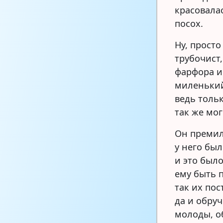
красовалас
посох.
Ну, прост
трубочист,
фарфора и
миленький
ведь толь
так же мог
Он премил
у него был
и это был
ему быть 
так их пос
да и обру
молоды, о