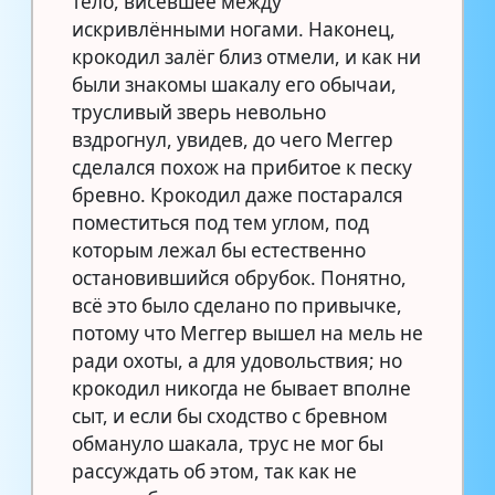
тело, висевшее между
искривлёнными ногами. Наконец,
крокодил залёг близ отмели, и как ни
были знакомы шакалу его обычаи,
трусливый зверь невольно
вздрогнул, увидев, до чего Меггер
сделался похож на прибитое к песку
бревно. Крокодил даже постарался
поместиться под тем углом, под
которым лежал бы естественно
остановившийся обрубок. Понятно,
всё это было сделано по привычке,
потому что Меггер вышел на мель не
ради охоты, а для удовольствия; но
крокодил никогда не бывает вполне
сыт, и если бы сходство с бревном
обмануло шакала, трус не мог бы
рассуждать об этом, так как не