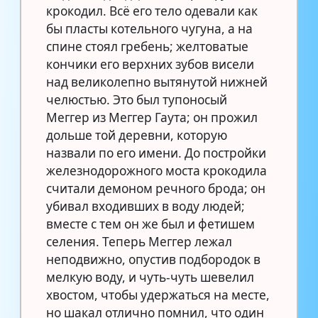
крокодил. Всё его тело одевали как
бы пласты котельного чугуна, а на
спине стоял гребень; желтоватые
кончики его верхних зубов висели
над великолепно вытянутой нижней
челюстью. Это был тупоносый
Меггер из Меггер Гаута; он прожил
дольше той деревни, которую
назвали по его имени. До постройки
железнодорожного моста крокодила
считали демоном речного брода; он
убивал входивших в воду людей;
вместе с тем он же был и фетишем
селения. Теперь Меггер лежал
неподвижно, опустив подбородок в
мелкую воду, и чуть-чуть шевелил
хвостом, чтобы удержаться на месте,
но шакал отлично помнил, что один