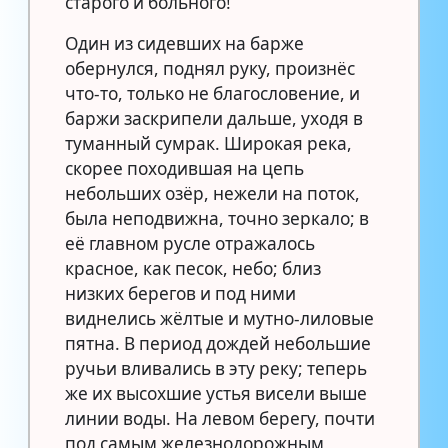
старого и больного!
Один из сидевших на барже
обернулся, поднял руку, произнёс
что-то, только не благословение, и
баржи заскрипели дальше, уходя в
туманный сумрак. Широкая река,
скорее походившая на цепь
небольших озёр, нежели на поток,
была неподвижна, точно зеркало; в
её главном русле отражалось
красное, как песок, небо; близ
низких берегов и под ними
виднелись жёлтые и мутно-лиловые
пятна. В период дождей небольшие
ручьи вливались в эту реку; теперь
же их высохшие устья висели выше
линии воды. На левом берегу, почти
под самым железнодорожным