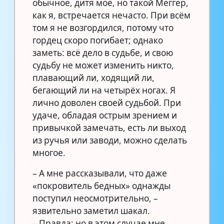
обычное, дитя моё, но такой Меггер,
как я, встречается нечасто. При всём
том я не возгордился, потому что
гордец скоро погибает; однако
заметь: всё дело в судьбе, и свою
судьбу не может изменить никто,
плавающий ли, ходящий ли,
бегающий ли на четырёх ногах. Я
лично доволен своей судьбой. При
удаче, обладая острым зрением и
привычкой замечать, есть ли выход
из ручья или заводи, можно сделать
многое.
– А мне рассказывали, что даже
«покровитель бедных» однажды
поступил неосмотрительно, –
язвительно заметил шакал.
– Правда; но в этом случае мне