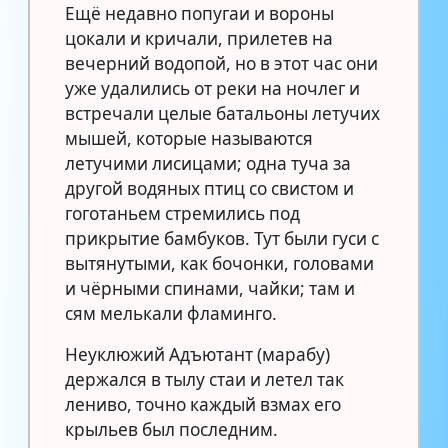
Ещё недавно попугаи и вороны
цокали и кричали, прилетев на
вечерний водопой, но в этот час они
уже удалились от реки на ночлег и
встречали целые батальоны летучих
мышей, которые называются
летучими лисицами; одна туча за
другой водяных птиц со свистом и
гоготаньем стремились под
прикрытие бамбуков. Тут были гуси с
вытянутыми, как бочонки, головами
и чёрными спинами, чайки; там и
сям мелькали фламинго.
Неуклюжий Адъютант (марабу)
держался в тылу стаи и летел так
лениво, точно каждый взмах его
крыльев был последним.