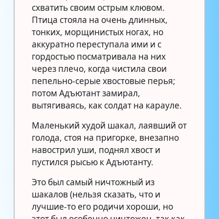
схватить своим острым клювом.
Птица стояла на очень длинных,
тонких, морщинистых ногах, но
аккуратно переступала ими и с
гордостью посматривала на них
через плечо, когда чистила свои
пепельно-серые хвостовые перья;
потом Адъютант замирал,
вытягиваясь, как солдат на карауле.
Маленький худой шакал, лаявший от
голода, стоя на пригорке, внезапно
навострил уши, поднял хвост и
пустился рысью к Адъютанту.
Это был самый ничтожный из
шакалов (нельзя сказать, что и
лучшие-то его родичи хороши, но
этот был особенно ничтожен, так как