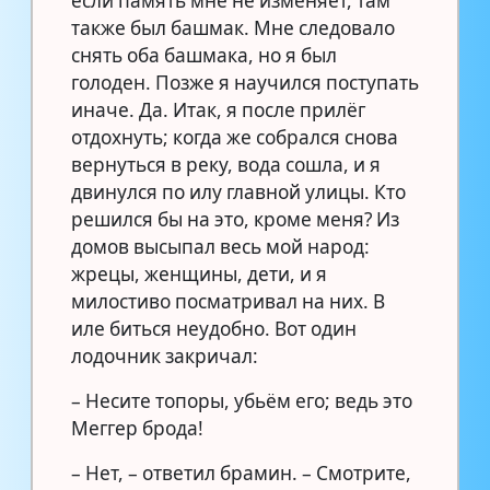
если память мне не изменяет, там
также был башмак. Мне следовало
снять оба башмака, но я был
голоден. Позже я научился поступать
иначе. Да. Итак, я после прилёг
отдохнуть; когда же собрался снова
вернуться в реку, вода сошла, и я
двинулся по илу главной улицы. Кто
решился бы на это, кроме меня? Из
домов высыпал весь мой народ:
жрецы, женщины, дети, и я
милостиво посматривал на них. В
иле биться неудобно. Вот один
лодочник закричал:
– Несите топоры, убьём его; ведь это
Меггер брода!
– Нет, – ответил брамин. – Смотрите,