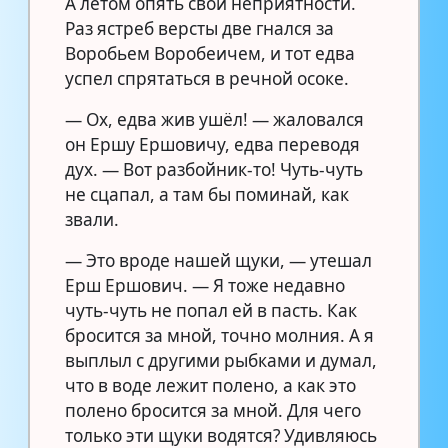
А летом опять свои неприятности.
Раз ястреб версты две гнался за
Воробьем Воробеичем, и тот едва
успел спрятаться в речной осоке.
— Ох, едва жив ушёл! — жаловался
он Ершу Ершовичу, едва переводя
дух. — Вот разбойник-то! Чуть-чуть
не сцапал, а там бы поминай, как
звали.
— Это вроде нашей щуки, — утешал
Ерш Ершович. — Я тоже недавно
чуть-чуть не попал ей в пасть. Как
бросится за мной, точно молния. А я
выплыл с другими рыбками и думал,
что в воде лежит полено, а как это
полено бросится за мной. Для чего
только эти щуки водятся? Удивляюсь