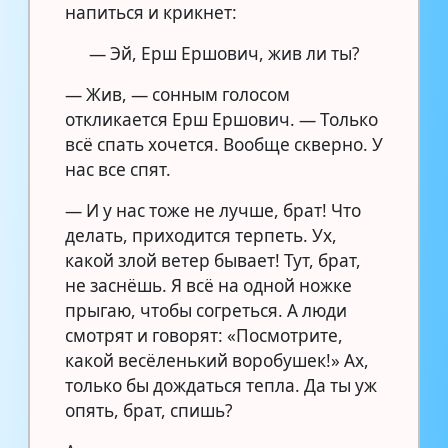
напиться и крикнет:
— Эй, Ерш Ершович, жив ли ты?
— Жив, — сонным голосом
откликается Ерш Ершович. — Только
всё спать хочется. Вообще скверно. У
нас все спят.
— И у нас тоже не лучше, брат! Что
делать, приходится терпеть. Ух,
какой злой ветер бывает! Тут, брат,
не заснёшь. Я всё на одной ножке
прыгаю, чтобы согреться. А люди
смотрят и говорят: «Посмотрите,
какой весёленький воробушек!» Ах,
только бы дождаться тепла. Да ты уж
опять, брат, спишь?