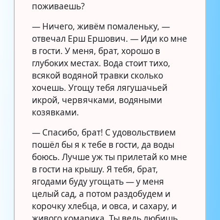
поживаешь?
— Ничего, живём помаленьку, —
отвечал Ерш Ершович. — Иди ко мне
в гости. У меня, брат, хорошо в
глубоких местах. Вода стоит тихо,
всякой водяной травки сколько
хочешь. Угощу тебя лягушачьей
икрой, червячками, водяными
козявками.
— Спасибо, брат! С удовольствием
пошёл бы я к тебе в гости, да воды
боюсь. Лучше уж ты прилетай ко мне
в гости на крышу. Я тебя, брат,
ягодами буду угощать — у меня
целый сад, а потом раздобудем и
корочку хлебца, и овса, и сахару, и
живого комарика. Ты ведь любишь