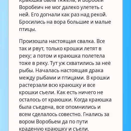
Воробеич не мог далеко улететь с
ней. Его догнали как раз над рекой.
Бросились на вора большие и малые
птицы.
Произошла настоящая свалка. Все
так и рвут, только крошки летят в
реку; а потом и краюшка полетела
тоже в реку. Тут уж схватились за неё
рыбы. Началась настоящая драка
между рыбами и птицами. В крошки
растерзали всю краюшку и все
крошки съели. Как есть ничего не
осталось от краюшки. Когда краюшка
была съедена, все опомнились и
всем сделалось совестно. Гнались за
вором Воробьем да по пути
краденую краюшку и съели.