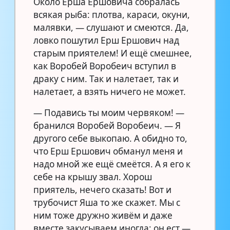
Около Ерша Ершовича собралась
всякая рыба: плотва, караси, окуни,
малявки, — слушают и смеются. Да,
ловко пошутил Ерш Ершович над
старым приятелем! И ещё смешнее,
как Воробей Воробеич вступил в
драку с ним. Так и налетает, так и
налетает, а взять ничего не может.
— Подавись ты моим червяком! —
бранился Воробей Воробеич. — Я
другого себе выкопаю. А обидно то,
что Ерш Ершович обманул меня и
надо мной же ещё смеётся. А я его к
себе на крышу звал. Хорош
приятель, нечего сказать! Вот и
трубочист Яша то же скажет. Мы с
ним тоже дружно живём и даже
вместе закусываем иногда: он ест —