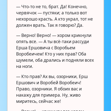
— Что-то не то, брат. Да! Конечно,
червячок — пустяки; а только вот
нехорошо красть. А кто украл, тот не
должен врать. Так я говорю? Да.
— Верно! Верно! — хором крикнули
опять все. — А ты всё-таки рассуди
Ерша Ершовича с Воробьем
Воробеичем! Кто у них прав? Оба
шумели, оба дрались и подняли всех
на ноги.
— Кто прав? Ах вы, озорники, Ерш
Ершович и Воробей Воробеич!
Право, озорники. Я обоих вас и
накажу для примера. Ну, живо
миритесь, сейчас же!