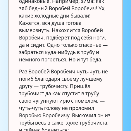
одинаковые. Например, зима: как
зяб бедный Воробей Воробеич! Ух,
какие холодные дни бывали!
Кажется, вся душа готова
вымерзнуть. Нахохлится Воробей
Воробеич, подберёт под себя ноги,
да и сидит. Одно только спасенье —
забраться куда-нибудь в трубу и
немного погреться. Но и тут беда.
Раз Воробей Воробеич чуть-чуть не
погиб благодаря своему лучшему
другу — трубочисту. Пришёл
трубочист да как спустит в трубу
свою чугунную гирю с помелом, —
чуть-чуть голову не проломил
Воробью Воробеичу. Выскочил он из
трубы весь в саже, хуже трубочиста,
и сейчас браниться: