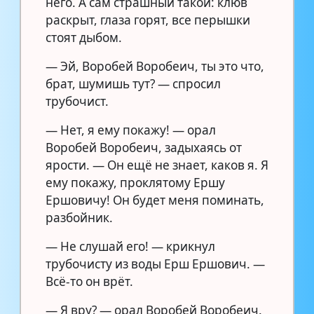
него. А сам страшный такой: клюв
раскрыт, глаза горят, все перышки
стоят дыбом.
— Эй, Воробей Воробеич, ты это что,
брат, шумишь тут? — спросил
трубочист.
— Нет, я ему покажу! — орал
Воробей Воробеич, задыхаясь от
ярости. — Он ещё не знает, каков я. Я
ему покажу, проклятому Ершу
Ершовичу! Он будет меня поминать,
разбойник.
— Не слушай его! — крикнул
трубочисту из воды Ерш Ершович. —
Всё-то он врёт.
— Я вру? — орал Воробей Воробеич.