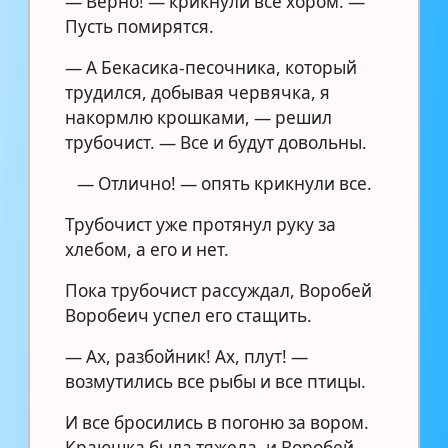
— Верно! — крикнули все хором. —
Пусть помирятся.
— А Бекасика-песочника, который
трудился, добывая червячка, я
накормлю крошками, — решил
трубочист. — Все и будут довольны.
— Отлично! — опять крикнули все.
Трубочист уже протянул руку за
хлебом, а его и нет.
Пока трубочист рассуждал, Воробей
Воробеич успел его стащить.
— Ах, разбойник! Ах, плут! —
возмутились все рыбы и все птицы.
И все бросились в погоню за вором.
Краюшка была тяжела, и Воробей