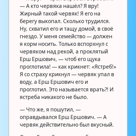
— А кто червяка нашёл? Я вру!
Жирный такой червяк! Я его на
берегу выкопал. Сколько трудился.
Ну, схватил его и тащу домой, в своё
гнездо. У меня семейство — должен
я корм носить. Только вспорхнул с
червяком над рекой, а проклятый
Ерш Ершович, — чтоб его щука
проглотила! — как крикнет: «Ястреб!»
Я со страху крикнул — червяк упал в
воду, а Ерш Ершович его и
проглотил. Это называется врать?! И
ястреба никакого не было.
— Что же, я пошутил, —
оправдывался Ерш Ершович. — А
червяк действительно был вкусный.