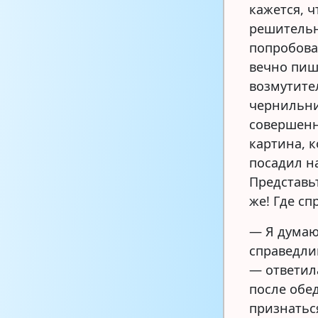
кажется, ч
решительно
попробова
вечно пише
возмутител
чернильни
совершенн
картина, 
посадил н
Представьт
же! Где сп
— Я думаю
справедлив
— ответил
после обед
признаться