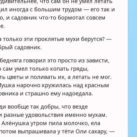
удивительнее, что сам он не умел летать
дил иногда с большим трудом — его так и
о, и садовник что-то бормотал совсем
е.
а только эти проклятые мухи берутся? —
брый садовник.
бедняга говорил это просто из зависти,
о сам умел только копать гряды,
ь цветы и поливать их, а летать не мог.
ушка нарочно кружилась над красным
овника и страшно ему надоедала.
ди вообще так добры, что везде
и разные удовольствия именно мухам.
 Алёнушка утром пила молочко, ела
 потом выпрашивала у тёти Оли сахару, —