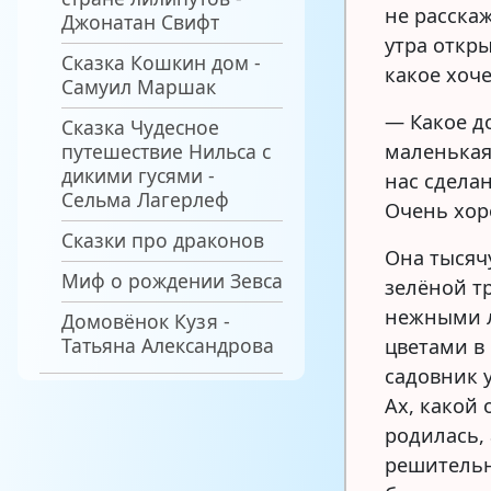
не расскаж
Джонатан Свифт
утра откры
Сказка Кошкин дом -
какое хоче
Самуил Маршак
— Какое д
Сказка Чудесное
путешествие Нильса с
маленькая
дикими гусями -
нас сделан
Сельма Лагерлеф
Очень хор
Сказки про драконов
Она тысячу
Миф о рождении Зевса
зелёной т
нежными л
Домовёнок Кузя -
Татьяна Александрова
цветами в
садовник 
Ах, какой
родилась, 
решительн