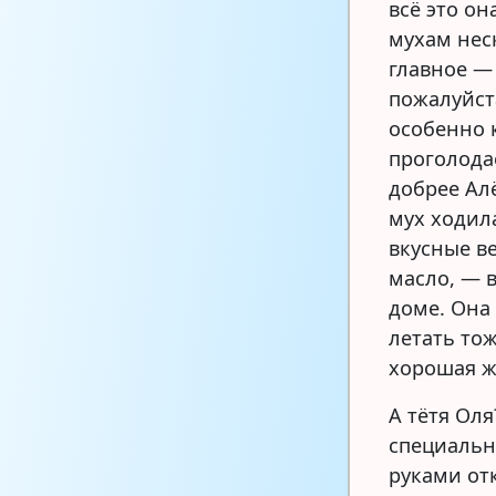
всё это он
мухам нес
главное — 
пожалуйст
особенно 
проголода
добрее Ал
мух ходил
вкусные ве
масло, — 
доме. Она
летать тож
хорошая 
А тётя Оля
специальн
руками от