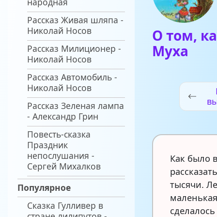
народная
Рассказ Живая шляпа -
Николай Носов
О том, к
Муха
Рассказ Милиционер -
Николай Носов
Рассказ Автомобиль -
Николай Носов
в
Рассказ Зеленая лампа
- Александр Грин
Повесть-сказка
Праздник
непослушания -
Как было в
Сергей Михалков
рассказать
тысячи. Ле
Популярное
маленькая
Сказка Гулливер в
сделалось 
стране лилипутов -