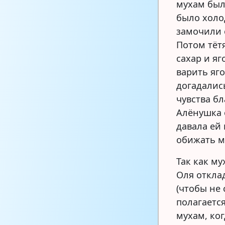
мухам был
было холо
замочили 
Потом тёт
сахар и я
варить яго
догадались
чувства бл
Алёнушка 
давала ей 
обижать м
Так как му
Оля откла
(чтобы не
полагаетс
мухам, ког