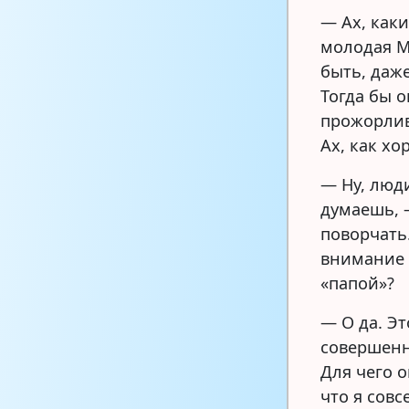
— Ах, как
молодая М
быть, даж
Тогда бы 
прожорлив
Ах, как хо
— Ну, люди
думаешь, 
поворчать.
внимание 
«папой»?
— О да. Э
совершенн
Для чего о
что я сов