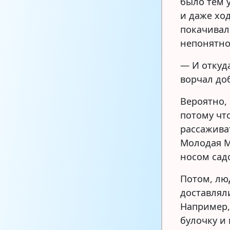
было тем 
и даже хо
покачивал
непонятно
— И откуд
ворчал до
Вероятно, 
потому чт
рассаживат
Молодая М
носом сад
Потом, лю
доставлял
Например,
булочку и