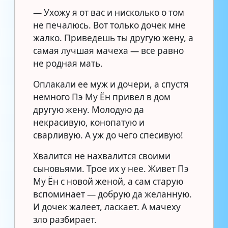
— Ухожу я от вас и нисколько о том
не печалюсь. Вот только дочек мне
жалко. Приведешь ты другую жену, а
самая лучшая мачеха — все равно
не родная мать.
Оплакали ее муж и дочери, а спустя
немного Пэ Му Ён привел в дом
другую жену. Молодую да
некрасивую, конопатую и
сварливую. А уж до чего спесивую!
Хвалится не нахвалится своими
сыновьями. Трое их у нее. Живет Пэ
Му Ён с новой женой, а сам старую
вспоминает — добрую да желанную.
И дочек жалеет, ласкает. А мачеху
зло разбирает.