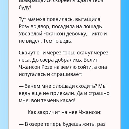
Возвращайся скорее! Я ждать тебя
буду!
Тут мачеха появилась, вытащила
Розу во двор, посадила на лошадь.
Увез злой Чжансон девочку, никто и
не видел. Темно ведь.
Скачут они через горы, скачут через
леса. До озера добрались. Велит
Чжансон Розе на землю сойти, а она
испугалась и спрашивает:
— Зачем мне с лошади сходить? Мы
ведь еще не приехали. Да и страшно
мне, вон темень какая!
Как закричит на нее Чжансон:
— В озере теперь будешь жить, раз