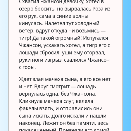
Схватил Чжансон девочку, хотел в
озеро бросить, но вырвалась Роза из
его рук, сама в синие волны
кинулась. Налетел тут холодный
ветер, вдруг откуда ни возьмись —
тигр! Да такой огромный! Испугался
Чжансон, ускакать хотел, а тигр его с
лошади сбросил, уши ему оторвал,
руки ноги изгрыз, свалился Чжансон
с горы.
Ждет злая мачеха сына, а его все нет
и нет. Вдруг смотрит — лошадь
вернулась одна, без Чжансона.
Кликнула мачеха слуг, велела
факелы взять, и отправились они
сына искать. Долго искали и нашли
наконец. Лежит он без памяти, весь
покалеченный. Привезли его домой,