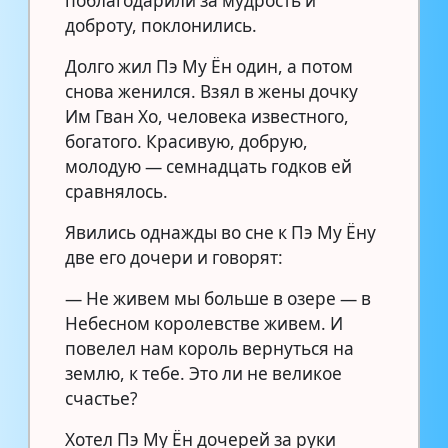
поблагодарили за мудрость и
доброту, поклонились.
Долго жил Пэ Му Ён один, а потом
снова женился. Взял в жены дочку
Им Гван Хо, человека известного,
богатого. Красивую, добрую,
молодую — семнадцать годков ей
сравнялось.
Явились однажды во сне к Пэ Му Ёну
две его дочери и говорят:
— Не живем мы больше в озере — в
Небесном королевстве живем. И
повелел нам король вернуться на
землю, к тебе. Это ли не великое
счастье?
Хотел Пэ Му Ён дочерей за руки