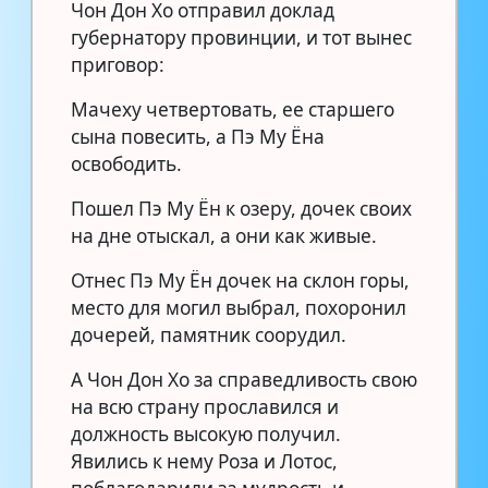
Чон Дон Хо отправил доклад
губернатору провинции, и тот вынес
приговор:
Мачеху четвертовать, ее старшего
сына повесить, а Пэ Му Ёна
освободить.
Пошел Пэ Му Ён к озеру, дочек своих
на дне отыскал, а они как живые.
Отнес Пэ Му Ён дочек на склон горы,
место для могил выбрал, похоронил
дочерей, памятник соорудил.
А Чон Дон Хо за справедливость свою
на всю страну прославился и
должность высокую получил.
Явились к нему Роза и Лотос,