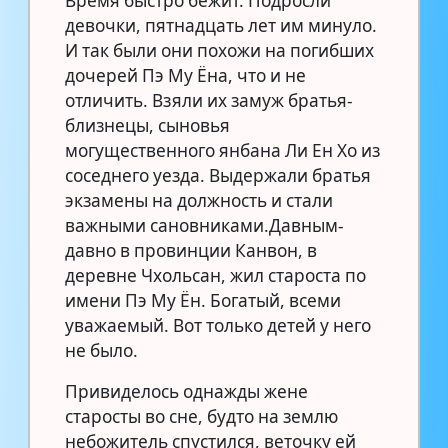
Время быстро бежит. Подросли
девочки, пятнадцать лет им минуло.
И так были они похожи на погибших
дочерей Пэ Му Ёна, что и не
отличить. Взяли их замуж братья-
близнецы, сыновья
могущественного янбана Ли Ен Хо из
соседнего уезда. Выдержали братья
экзамены на должность и стали
важными сановниками.Давным-
давно в провинции Канвон, в
деревне Чхольсан, жил староста по
имени Пэ Му Ён. Богатый, всеми
уважаемый. Вот только детей у него
не было.
Привиделось однажды жене
старосты во сне, будто на землю
небожитель спустился, веточку ей