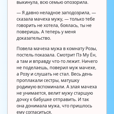
выкинула, всю семью опозорила.
— Я давно неладное заподозрила, —
сказала мачеха мужу, — только тебе
говорить не хотела, боялась, ты не
поверишь. А теперь у меня
доказательство.
Повела мачеха мужа в комнату Розы,
постель показала. Смотрит Пэ Му Ён,
а там и вправду что-то лежит. Ничего
не поделаешь, поверил муж мачехе,
а Розу и слушать не стал. Весь день
проплакали сестры, матушку
родимую вспоминали. А злая мачеха
не унимается, велит мужу старшую
дочку к бабушке отправить. И так
она донимала мужа, что пришлось
ему согласиться.