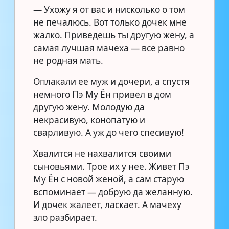
— Ухожу я от вас и нисколько о том
не печалюсь. Вот только дочек мне
жалко. Приведешь ты другую жену, а
самая лучшая мачеха — все равно
не родная мать.
Оплакали ее муж и дочери, а спустя
немного Пэ Му Ён привел в дом
другую жену. Молодую да
некрасивую, конопатую и
сварливую. А уж до чего спесивую!
Хвалится не нахвалится своими
сыновьями. Трое их у нее. Живет Пэ
Му Ён с новой женой, а сам старую
вспоминает — добрую да желанную.
И дочек жалеет, ласкает. А мачеху
зло разбирает.