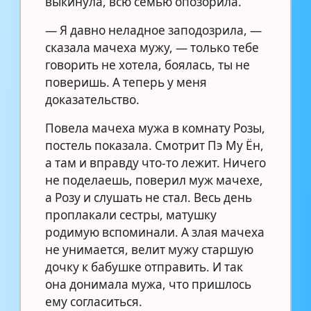
выкинула, всю семью опозорила.
— Я давно неладное заподозрила, —
сказала мачеха мужу, — только тебе
говорить не хотела, боялась, ты не
поверишь. А теперь у меня
доказательство.
Повела мачеха мужа в комнату Розы,
постель показала. Смотрит Пэ Му Ён,
а там и вправду что-то лежит. Ничего
не поделаешь, поверил муж мачехе,
а Розу и слушать не стал. Весь день
проплакали сестры, матушку
родимую вспоминали. А злая мачеха
не унимается, велит мужу старшую
дочку к бабушке отправить. И так
она донимала мужа, что пришлось
ему согласиться.