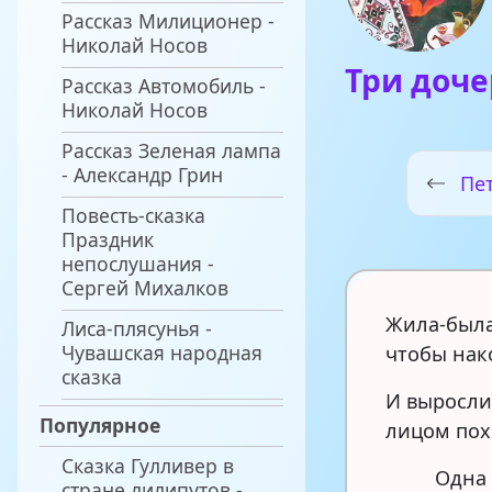
Рассказ Милиционер -
Николай Носов
Три доч
Рассказ Автомобиль -
Николай Носов
Рассказ Зеленая лампа
- Александр Грин
Пет
Повесть-сказка
Праздник
непослушания -
Сергей Михалков
Жила-была
Лиса-плясунья -
Чувашская народная
чтобы нак
сказка
И выросли
Популярное
лицом пох
Сказка Гулливер в
Одна 
стране лилипутов -