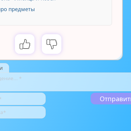
про предметы
и