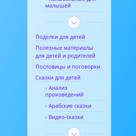
малышей
Поделки для детей
Полезные материалы
для детей и родителей
Пословицы и поговорки
Сказки для детей
- Анализ
произведений
- Арабские сказки
- Видео-сказки