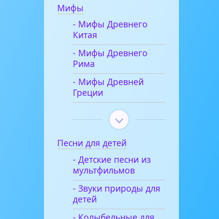
Мифы
- Мифы Древнего
Китая
- Мифы Древнего
Рима
- Мифы Древней
Греции
Песни для детей
- Детские песни из
мультфильмов
- Звуки природы для
детей
- Колыбельные для