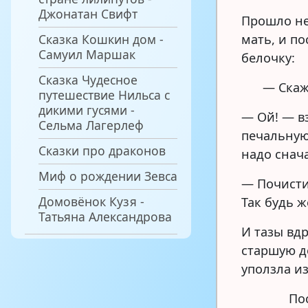
Джонатан Свифт
Прошло не
Сказка Кошкин дом -
мать, и п
Самуил Маршак
белочку:
Сказка Чудесное
— Скаж
путешествие Нильса с
дикими гусями -
— Ой! — в
Сельма Лагерлеф
печальную 
Сказки про драконов
надо снача
Миф о рождении Зевса
— Почисти
Домовёнок Кузя -
Так будь ж
Татьяна Александрова
И тазы вдр
старшую до
уползла и
По