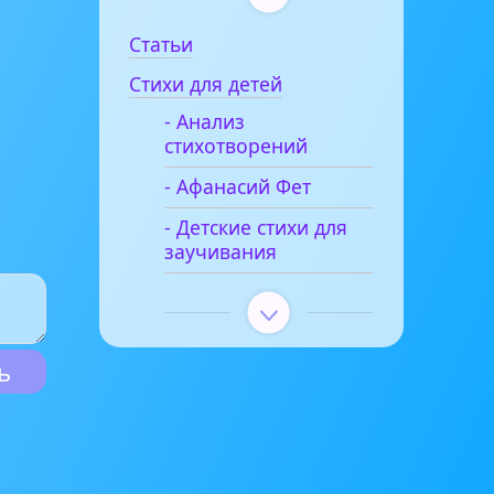
Статьи
Стихи для детей
- Анализ
стихотворений
- Афанасий Фет
- Детские стихи для
заучивания