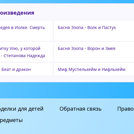
роизведения
едея в Иолке. Смерть
Басня Эзопа - Волк и Пастух
итку Улю, у которой
Басня Эзопа - Ворон и Змея
 - Степанова Надежда
 Беат и дракон
Миф Муспельхейм и Нифльхейм
делки для детей
Обратная связь
Право
редметы