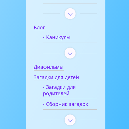
Блог
- Каникулы
Диафильмы
Загадки для детей
- Загадки для
родителей
- Сборник загадок