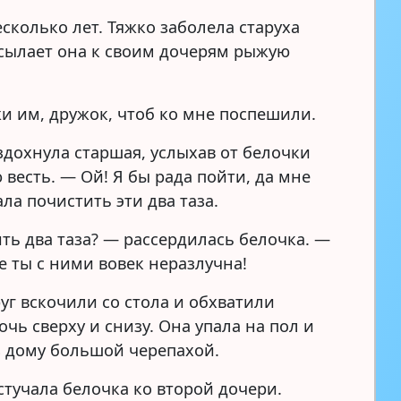
сколько лет. Тяжко заболела старуха
осылает она к своим дочерям рыжую
и им, дружок, чтоб ко мне поспешили.
здохнула старшая, услыхав от белочки
весть. — Ой! Я бы рада пойти, да мне
ла почистить эти два таза.
ть два таза? — рассердилась белочка. —
е ты с ними вовек неразлучна!
уг вскочили со стола и обхватили
чь сверху и снизу. Она упала на пол и
з дому большой черепахой.
стучала белочка ко второй дочери.