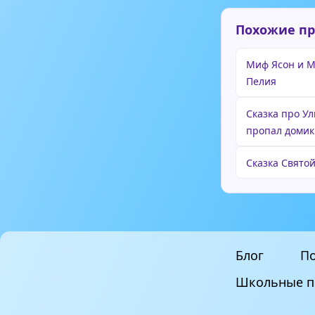
Похожие п
Миф Ясон и М
Пелия
Сказка про Ул
пропал домик
Сказка Святой
Блог
По
Школьные п