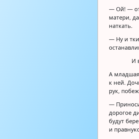
— Ой! — о
матери, да
наткать.
— Ну и тк
останавли
И 
А младшая
к ней. Доч
рук, побеж
— Приноси
дорогое д
будут бере
и правнук