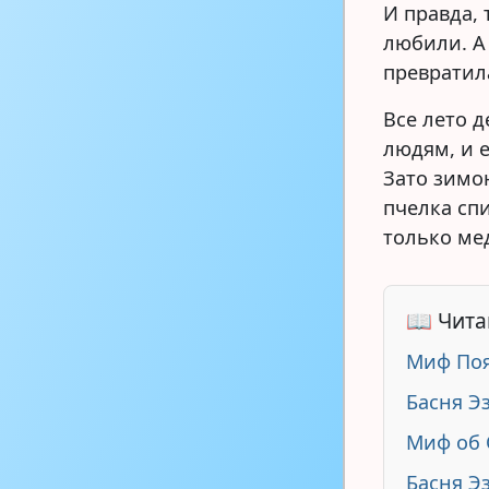
И правда, 
любили. А
превратил
Все лето 
людям, и е
Зато зимою
пчелка спи
только мед
📖 Чита
Миф Поя
Басня Э
Миф об 
Басня Э