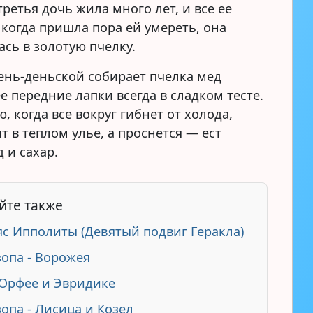
третья дочь жила много лет, и все ее
 когда пришла пора ей умереть, она
ась в золотую пчелку.
день-деньской собирает пчелка мед
е передние лапки всегда в сладком тесте.
, когда все вокруг гибнет от холода,
т в теплом улье, а проснется — ест
 и сахар.
йте также
с Ипполиты (Девятый подвиг Геракла)
зопа - Ворожея
Орфее и Эвридике
зопа - Лисица и Козел