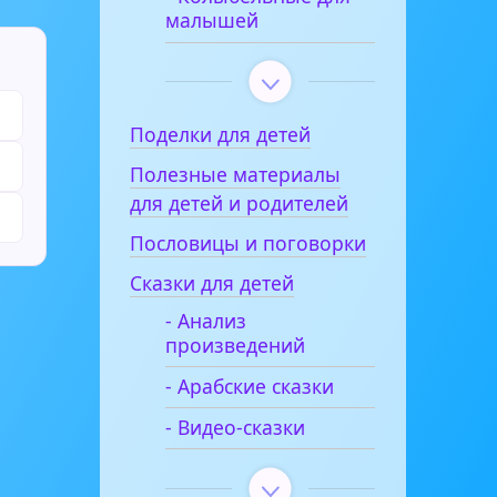
малышей
Поделки для детей
Полезные материалы
для детей и родителей
Пословицы и поговорки
Сказки для детей
- Анализ
произведений
- Арабские сказки
- Видео-сказки