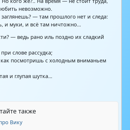
Но кого же?.. На время — не стоит труда,
любить невозможно.
и заглянешь? — там прошлого нет и следа:
ь, и муки, и всё там ничтожно…
сти? — ведь рано иль поздно их сладкий
 при слове рассудка;
 как посмотришь с холодным вниманьем
стая и глупая шутка…
тайте также
про Вику