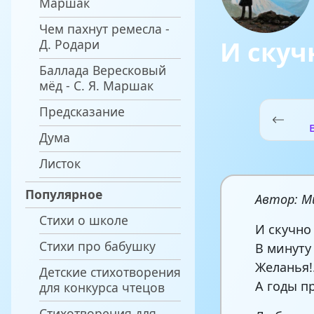
Маршак
Чем пахнут ремесла -
И скуч
Д. Родари
Баллада Вересковый
мёд - С. Я. Маршак
Предсказание
Дума
ж
Листок
Популярное
Автор: М
Стихи о школе
И скучно
Стихи про бабушку
В минуту
Желанья!
Детские стихотворения
А годы п
для конкурса чтецов
Стихотворения для