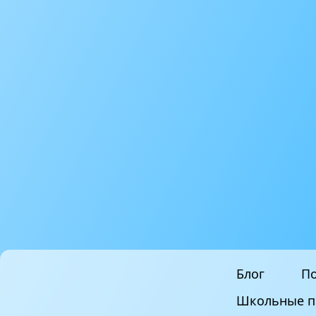
Блог
По
Школьные п