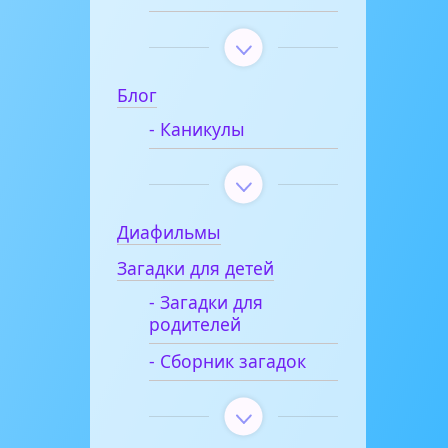
Блог
- Каникулы
Диафильмы
Загадки для детей
- Загадки для
родителей
- Сборник загадок