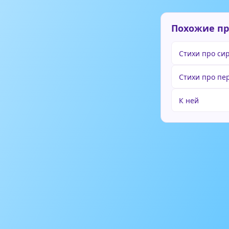
Похожие п
Стихи про си
Стихи про пе
К ней