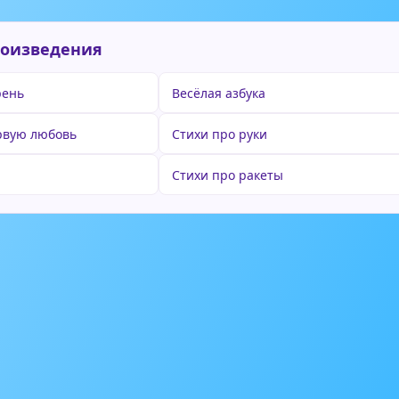
роизведения
рень
Весёлая азбука
рвую любовь
Стихи про руки
Стихи про ракеты