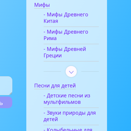
Мифы
- Мифы Древнего
Китая
- Мифы Древнего
Рима
- Мифы Древней
Греции
Песни для детей
- Детские песни из
мультфильмов
- Звуки природы для
детей
- Колыбельные для