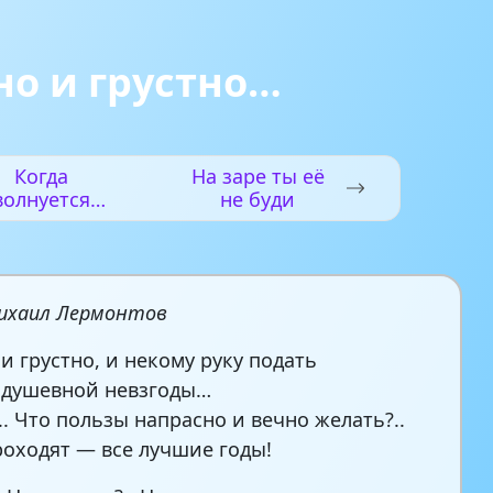
но и грустно…
Когда
На заре ты её
волнуется
не буди
елтеющая
нива…
ихаил Лермонтов
 и грустно, и некому руку подать
 душевной невзгоды…
.. Что пользы напрасно и вечно желать?..
роходят — все лучшие годы!