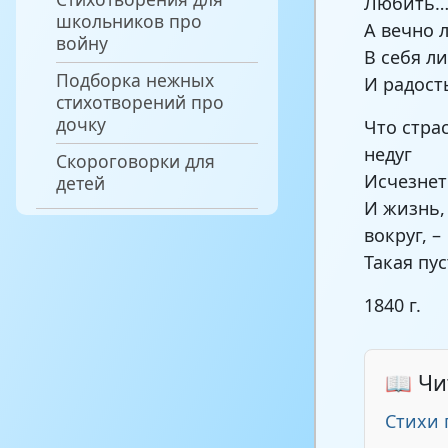
Любить… 
школьников про
А вечно 
войну
В себя л
Подборка нежных
И радост
стихотворений про
дочку
Что стра
недуг
Скороговорки для
Исчезнет
детей
И жизнь,
вокруг, –
Такая пу
1840 г.
📖 Чи
Стихи 