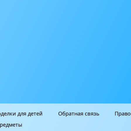
делки для детей
Обратная связь
Право
редметы