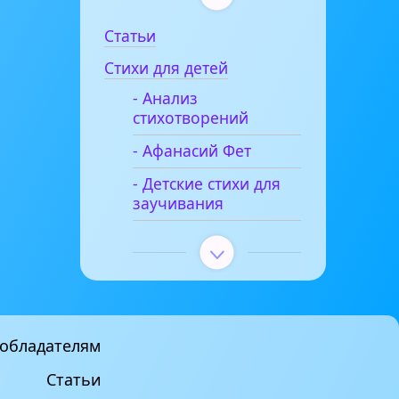
Статьи
Стихи для детей
- Анализ
стихотворений
- Афанасий Фет
- Детские стихи для
заучивания
обладателям
Статьи