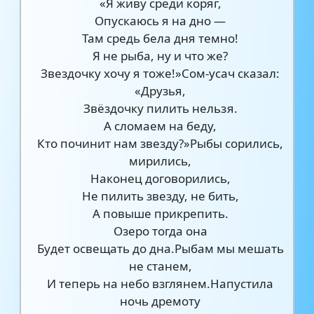
«Я живу среди коряг,
Опускаюсь я на дно —
Там средь бела дня темно!
Я не рыба, ну и что же?
Звездочку хочу я тоже!»Сом-усач сказал:
«Друзья,
Звёздочку пилить нельзя.
А сломаем на беду,
Кто починит нам звезду?»Рыбы сорились,
мирились,
Наконец договорились,
Не пилить звезду, не бить,
А повыше прикрепить.
Озеро тогда она
Будет освещать до дна.Рыбам мы мешать
не станем,
И теперь на небо взглянем.Напустила
ночь дремоту