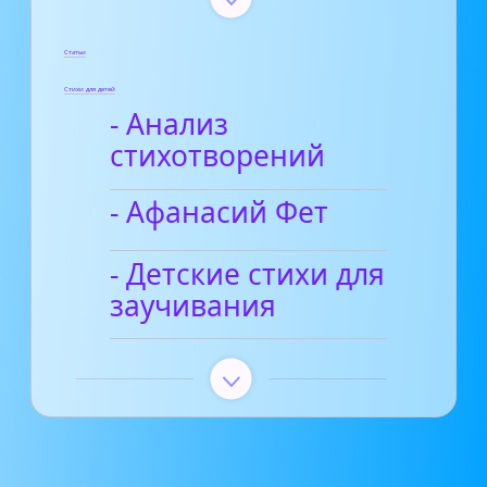
Статьи
Стихи для детей
- Анализ
стихотворений
- Афанасий Фет
- Детские стихи для
заучивания