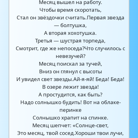
Месяц вышел на работу.
Чтобы время скоротать,
Стал он звёздочки считать.Первая звезда
— болтушка,
А вторая хохотушка.
Третья — шустрая торпеда,
Смотрит, где же непоседа?Что случилось с
невезучей?
Месяц поискал за тучей,
Вниз он глянул с высоты
И увидел свет звезды.Ай-я-яй! Беда! Беда!
В озере лежит звезда!
А простудится, как быть?
Надо солнышко будить! Вот на облаке-
перинке
Солнышко храпит на спинке.
Месяц шепчет: «Солнце-свет,
Это месяц, твой сосед.Хороши твои лучи,