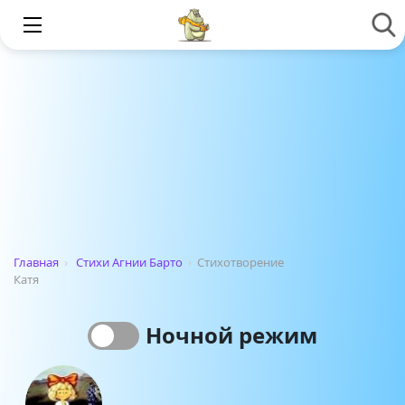
Главная
›
Стихи Агнии Барто
›
Стихотворение
Катя
Ночной режим