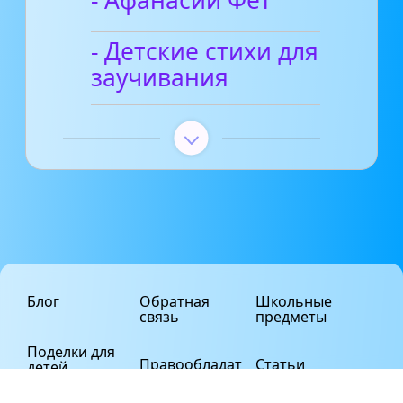
- Афанасий Фет
- Детские стихи для
заучивания
Блог
Обратная
Школьные
связь
предметы
Поделки для
Правообладат
Статьи
детей
елям