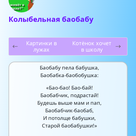
Колыбельная баобабу
Картинки в
Котёнок хочет
лужах
в школу
Баобабу пела бабушка,
Баобабка-баобобушка:
«Бао-бао! Бао-бай!
Баобабчик, подрастай!
Будешь выше мам и пап,
Баобабчик-баобаб,
И потолще бабушки,
Старой баобабушки!»