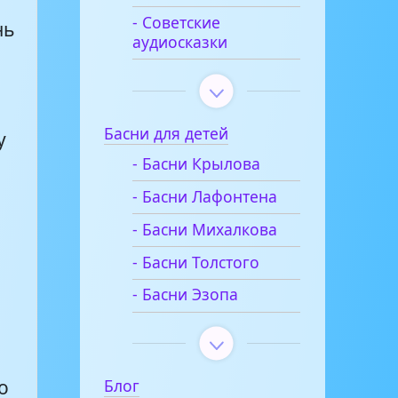
- Советские
нь
аудиосказки
о
Басни для детей
у
- Басни Крылова
- Басни Лафонтена
- Басни Михалкова
- Басни Толстого
- Басни Эзопа
о
Блог