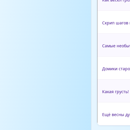
Скрип шагов 
Самые необыч
Домики стар
Какая грусть
Ещё весны д