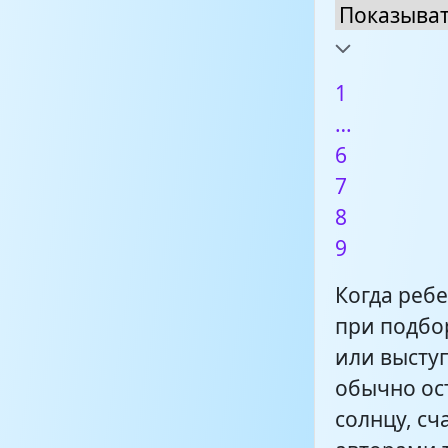
1
…
6
7
8
9
Когда ребе
при подбо
или высту
обычно ос
солнцу, сч