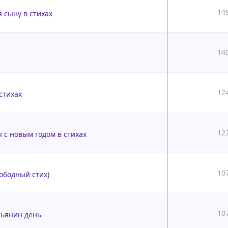
14
 сыну в стихах
14
12
стихах
12
 с новым годом в стихах
10
ободный стих)
10
тьянин день