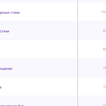
10
ярные стихи
8
стихи
8
7
рещение
7
бе
7
охот летних бурь…