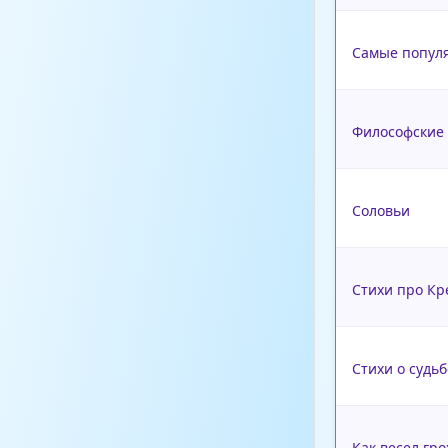
Самые попул
Философские 
Соловьи
Стихи про К
Стихи о судь
Как весел гр