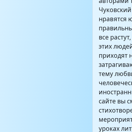
авторами т
Чуковский
нравятся 
правильны
все растут
этих людей
приходят н
затрагива
тему любв
человечес
иностранн
сайте вы 
стихотвор
мероприят
уроках лит