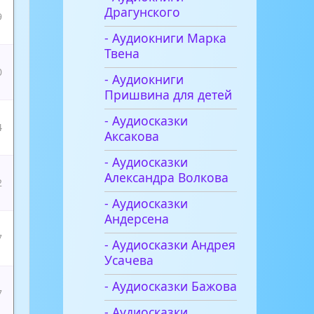
Драгунского
9
- Аудиокниги Марка
Твена
0
- Аудиокниги
Пришвина для детей
- Аудиосказки
4
Аксакова
- Аудиосказки
Александра Волкова
2
- Аудиосказки
Андерсена
7
- Аудиосказки Андрея
Усачева
- Аудиосказки Бажова
7
- Аудиосказки