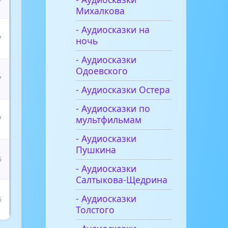
Михалкова
- Аудиосказки на
7
ночь
- Аудиосказки
Одоевского
7
- Аудиосказки Остера
- Аудиосказки по
мультфильмам
7
- Аудиосказки
Пушкина
6
- Аудиосказки
Салтыкова-Щедрина
- Аудиосказки
5
Толстого