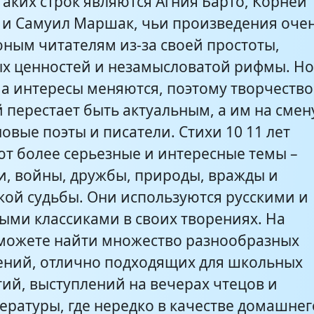
аких строк являются Агния Барто, Корней
 и Самуил Маршак, чьи произведения оче
юным читателям из-за своей простоты,
х ценностей и незамысловатой рифмы. Н
, а интересы меняются, поэтому творчество
 перестает быть актуальным, а им на смен
овые поэты и писатели. Стихи 10 11 лет
ют более серьезные и интересные темы –
и, войны, дружбы, природы, вражды и
кой судьбы. Они используются русскими и
ыми классиками в своих творениях. На
сможете найти множество разнообразных
ений, отлично подходящих для школьных
ий, выступлений на вечерах чтецов и
ературы, где нередко в качестве домашнег