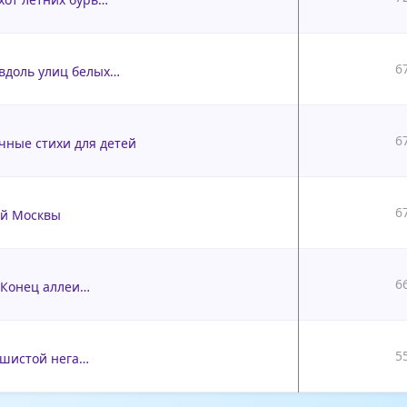
6
вдоль улиц белых…
6
ные стихи для детей
6
ой Москвы
6
! Конец аллеи…
5
ушистой нега…