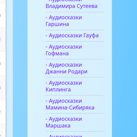
Владимира Сутеева
4
- Аудиосказки
Гаршина
- Аудиосказки Гауфа
2
- Аудиосказки
Гофмана
0
- Аудиосказки
Джанни Родари
- Аудиосказки
8
Киплинга
- Аудиосказки
Мамина-Сибиряка
2
- Аудиосказки
Маршака
- Аудиосказки
2