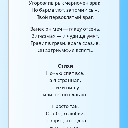
Угорозлив рык черночен зрак.
Но бармаглот, запомни сын,
Твой первоклятый враг.
Занес он меч — главу отсечь,
Зиг-взмах — и чудище умят.
Гравит в грязи, врага сразив,
Он затриумфил вспять.
Стихи
Ночью спят все,
а я странная,
стихи пишу
или песни слагаю.
Просто так.
О себе, о любви.
Говорят, что одна
и это опасно.