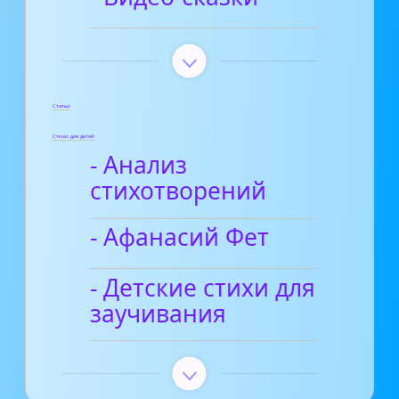
Статьи
Стихи для детей
- Анализ
стихотворений
- Афанасий Фет
- Детские стихи для
заучивания