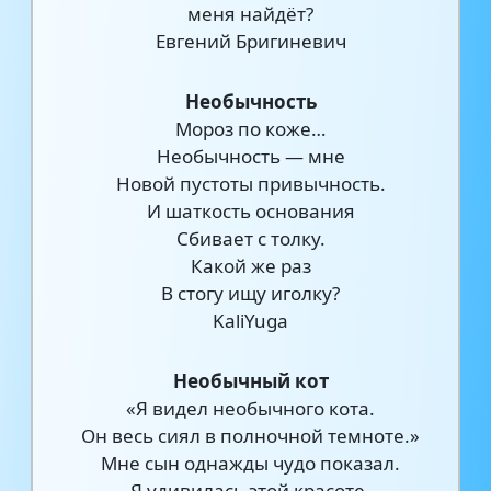
меня найдёт?
Евгений Бригиневич
Необычность
Мороз по коже…
Необычность — мне
Новой пустоты привычность.
И шаткость основания
Сбивает с толку.
Какой же раз
В стогу ищу иголку?
KaliYuga
Необычный кот
«Я видел необычного кота.
Он весь сиял в полночной темноте.»
Мне сын однажды чудо показал.
Я удивилась этой красоте.