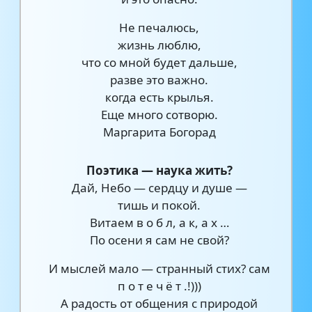
Не печалюсь,
жизнь люблю,
что со мной будет дальше,
разве это важно.
когда есть крылья.
Еще много сотворю.
Маргарита Богорад
Поэтика — наука жить?
Дай, Небо — сердцу и душе —
тишь и покой.
Витаем в о б л, а к, а х …
По осени я сам не свой?
И мыслей мало — странный стих? сам
п о т е ч ё т .!)))
А радость от общения с природой