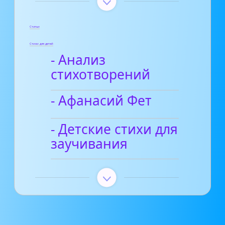
Статьи
Стихи для детей
- Анализ
стихотворений
- Афанасий Фет
- Детские стихи для
заучивания