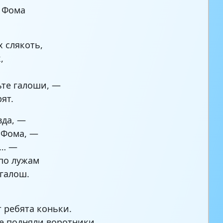
 Фома
х слякоть,
,
те галоши, —
ят.
вда, —
 Фома, —
ь… —
по лужам
 галош.
 ребята коньки.
 подняли воротники.