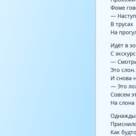
Фоме гов
— Наступ
В трусах
На прогу
Идёт в з
С экскур
— Смотри
Это слон
И снова 
— Это ло
Совсем э
На слона
Однажды
Приснилс
Как будт