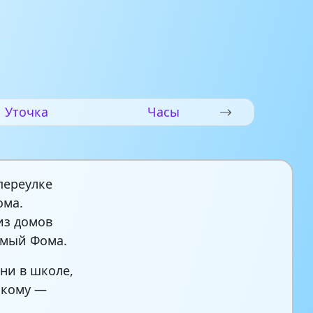
Уточка
Часы
переулке
ома.
из домов
ямый Фома.
 ни в школе,
икому —