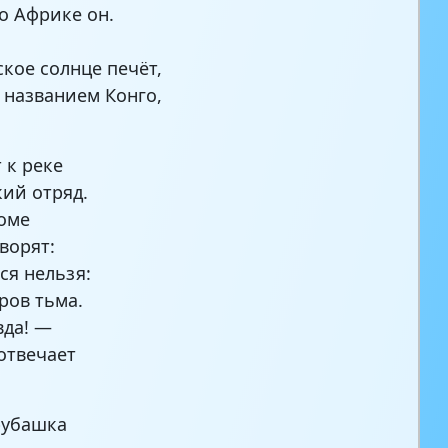
о Африке он.
кое солнце печёт,
д названием Конго,
 к реке
ий отряд.
оме
ворят:
ся нельзя:
ров тьма.
вда! —
отвечает
рубашка