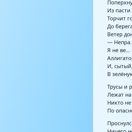
Поперхну
Из пасти 
Торчит г
До берег
Ветер до
— Непра
Я не ве…
Аллигато
И, сытый
В зелёну
Трусы и 
Лежат на
Никто не
По опасн
Проснулс
Ничего н