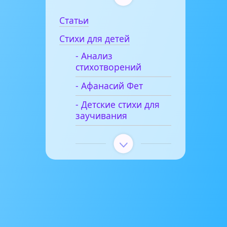
Статьи
Стихи для детей
- Анализ
стихотворений
- Афанасий Фет
- Детские стихи для
заучивания