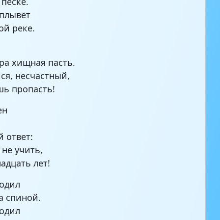
 песке.
плывёт
ой реке.
ра хищная пасть.
ся, несчастный,
ь пропасть!
ен
 ответ:
не учить,
адцать лет!
одил
а спиной.
одил