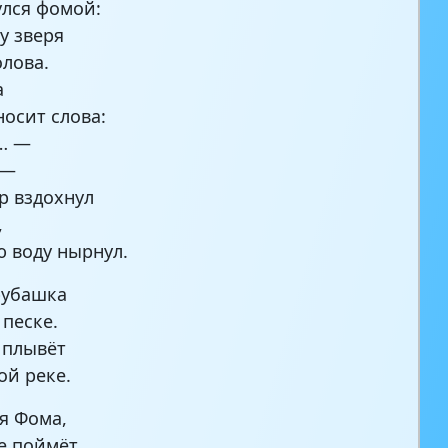
лся фомой:
у зверя
олова.
а
носит слова:
… —
 —
р вздохнул
,
ю воду нырнул.
рубашка
 песке.
 плывёт
ой реке.
я Фома,
е поймёт…