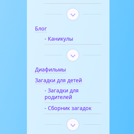
Блог
- Каникулы
Диафильмы
Загадки для детей
- Загадки для
родителей
- Сборник загадок