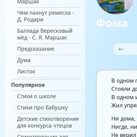
Маршак
Чем пахнут ремесла -
Фома
Д. Родари
Баллада Вересковый
мёд - С. Я. Маршак
Предсказание
Дума
Листок
В одном 
Популярное
Стояли д
Стихи о школе
В одном 
Жил упр
Стихи про бабушку
Ни дома,
Детские стихотворения
для конкурса чтецов
Нигде, н
Не верил
Стихотворения для