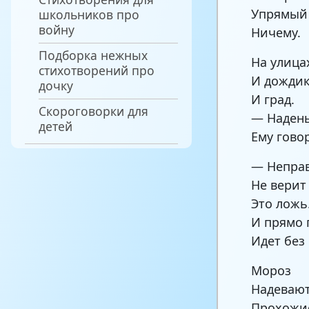
Упрямый
школьников про
войну
Ничему.
Подборка нежных
На улица
стихотворений про
И дождик
дочку
И град.
Скороговорки для
— Надень
детей
Ему говор
— Непра
Не верит
Это лож
И прямо 
Идет без
Мороз
Надевают
Прохожие