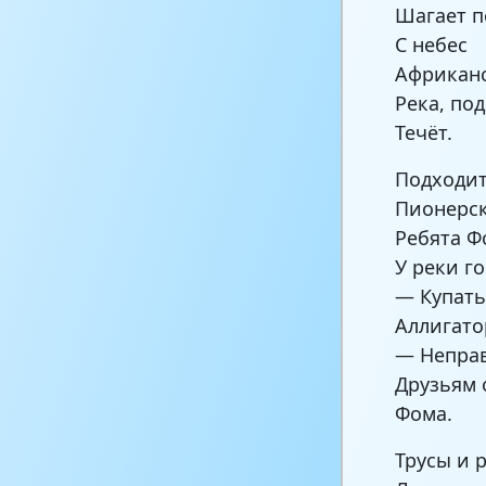
Шагает п
С небес
Африканс
Река, по
Течёт.
Подходит
Пионерск
Ребята Ф
У реки го
— Купать
Аллигато
— Непра
Друзьям 
Фома.
Трусы и 