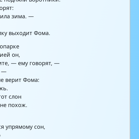
орят:
ила зима. —
лку выходит Фома.
оопарке
сией он,
те, — ему говорят, —
. —
не верит Фома:
жь.
тот слон
 не похож.
я упрямому сон,
о