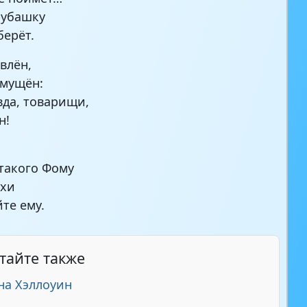
рубашку
берёт.
влён,
змущён:
да, товарищи,
н!
такого Фому
ихи
те ему.
тайте также
на Хэллоуин