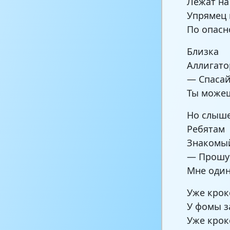
Лежат на
Упрямец 
По опасн
Близка
Аллигато
— Спасай
Ты можеш
Но слыш
Ребятам
Знакомый
— Прошу 
Мне один
Уже крок
У фомы з
Уже крок