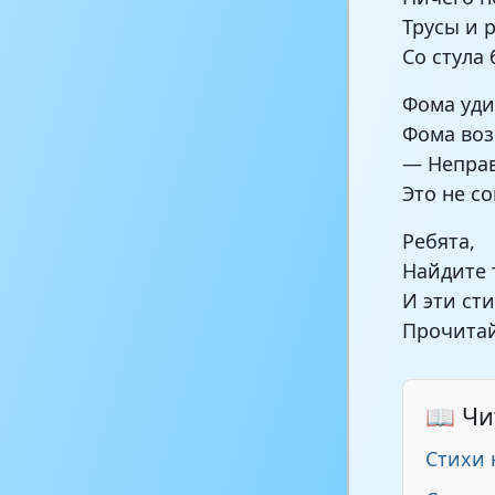
Трусы и 
Со стула 
Фома уди
Фома во
— Неправ
Это не со
Ребята,
Найдите 
И эти ст
Прочитай
📖 Чи
Стихи 