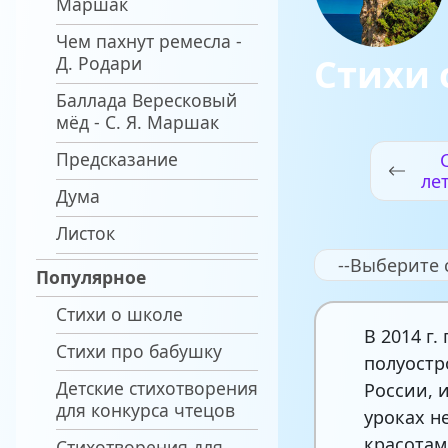
Маршак
Чем пахнут ремесла -
Стихи 
Д. Родари
Баллада Вересковый
мёд - С. Я. Маршак
Предсказание
ле
Дума
Листок
--Выберите 
Популярное
Стихи о школе
В 2014 г
Стихи про бабушку
полуостр
Детские стихотворения
России, 
для конкурса чтецов
уроках н
красотам
Стихотворения для