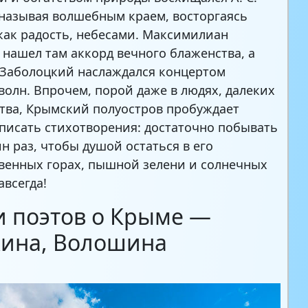
называя волшебным краем, восторгаясь
как радость, небесами. Максимилиан
нашел там аккорд вечного блаженства, а
Заболоцкий наслаждался концертом
волн. Впрочем, порой даже в людях, далеких
ства, Крымский полуостров пробуждает
писать стихотворения: достаточно побывать
ин раз, чтобы душой остаться в его
венных горах, пышной зелени и солнечных
авсегда!
и поэтов о Крыме —
ина, Волошина