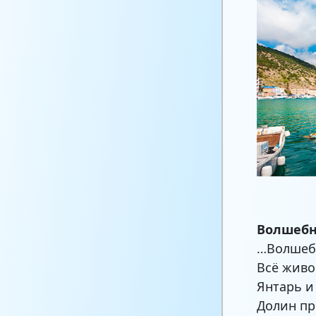
Волшебн
…Волшебн
Всё живо
Янтарь и
Долин пр