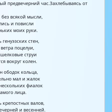
ый предвечерний час.Захлебываясь от
, без всякой мысли,
лись и повисли
ньких моих руки.
 генуэзских стен,
 ветра поцелуи,
 шелковые струи
ся вокруг колен.
н ободок кольца,
ельно мал и жалок
 нескольких фиалок
самого лица.
ь крепостных валов,
вечерней и весенней.