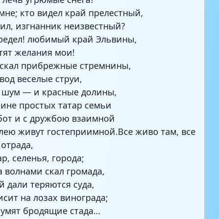
мне; кто видел край прелестный,
бил, изгнанник неизвестный?
редел! любимый край Эльвины,
етят желания мои!
скал прибрежные стремнины,
вод веселые струи,
и шум — и красные долины,
шине простых татар семьи
бот и с дружбою взаимной
лею живут гостеприимной.Все живо там, все
 отрада,
р, селенья, города;
 волнами скал громада,
й дали теряются суда,
исит на лозах винограда;
шумят бродящие стада…