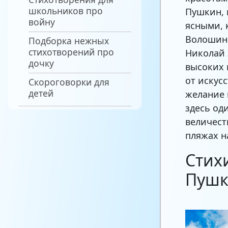
школьников про
Пушкин, 
войну
ясными, 
Волошин 
Подборка нежных
стихотворений про
Николай 
дочку
высоких 
от искус
Скороговорки для
детей
желание 
здесь од
величест
пляжах н
Стих
Пушк