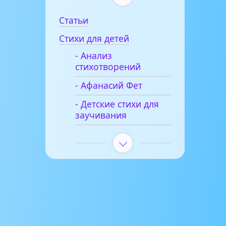
Статьи
Стихи для детей
- Анализ
стихотворений
- Афанасий Фет
- Детские стихи для
заучивания