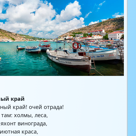
ый край
ый край! очей отрада!
 там: холмы, леса,
 яхонт винограда,
иютная краса,