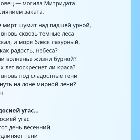
ловец — могила Митридата
сиянием заката.
де мирт шумит над падшей урной,
 вновь сквозь темные леса
скал, и моря блеск лазурный,
как радость, небеса?
ли волненье жизни бурной?
 лет воскреснет ли краса?
 вновь под сладостные тени
нуть на лоне мирной лени?
н
досией угас…
осией угас
тот день весенний,
удлиняет тени