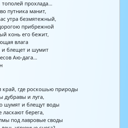
и тополей прохлада…
тво путника манит,
 час утра безмятежный,
 дорогою прибрежной
й конь его бежит,
ющая влага
 и блещет и шумит
тесов Аю-дага…
н
л край, где роскошью природы
 дубравы и луга,
ло шумят и блещут воды
 ласкают берега,
олмы под лавровые своды
 лечь угрюмые снега?