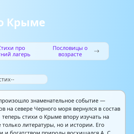
о Крыме
Стихи про
Пословицы о
тний лагерь
возрасте
стих--
. произошло знаменательное событие —
ов на севере Черного моря вернулся в состав
и теперь стихи о Крыме впору изучать на
е только литературы, но и истории. Его
и и богатством природы восхищался А. С.