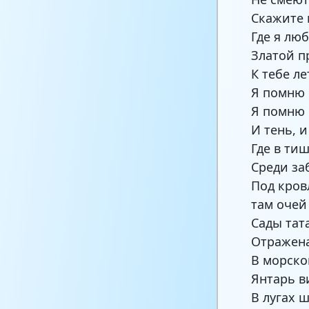
Скажите 
Где я лю
Златой п
К тебе л
Я помню 
Я помню 
И тень, 
Где в ти
Среди за
Под кров
там очей
Сады тата
Отражена
В морско
Янтарь в
В лугах 