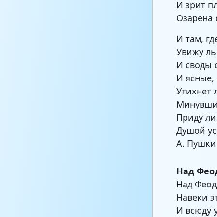
И зрит п
Озарена 
И там, г
Увижу ль
И своды 
И ясные, 
Утихнет 
Минувших
Приду ли
Душой ус
А. Пушки
Над Фео
Над Феод
Навеки э
И всюду 