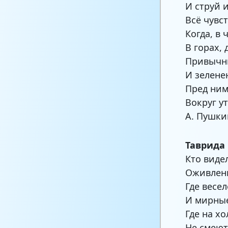
И струй 
Всё чувс
Когда, в
В горах,
Привычны
И зелене
Пред ним
Вокруг у
А. Пушки
Таврида
Кто виде
Оживлены
Где весе
И мирные
Где на х
Не смеют