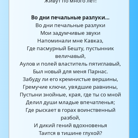
Живут по много лет!
Во дни печальные разлуки…
Во дни печальные разлуки
Мои задумчивые звуки
Напоминали мне Кавказ,
Где пасмурный Бешту, пустынник
величавый,
Аулов и полей властитель пятиглавый,
Был новый для меня Парнас.
Забуду ли его кремнистые вершины,
Гремучие ключи, увядшие равнины,
Пустыни знойные, края, где ты со мной
Делил души младые впечатленья;
Где рыскает в горах воинственный
разбой,
И дикий гений вдохновенья
Таится в тишине глухой?