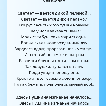
Северянин
Светает — вьется дикой пеленой…
Светает — вьется дикой пеленой
Вокруг лесистых гор туман ночной;
Еще у ног Кавказа тишина;
Молчит табун, река журчит одна.
Вот на скале новорожденный луч
Зарделся вдруг, прорезавшись меж туч,
И розовый по речке и шатрам
Разлился блеск, и светит там и там:
Так девушки, купаяся в тени,
Когда увидят юношу они,
Краснеют все, к земле склоняют взор:
Но как бежать, коль близок милый вор!..
Здесь Пушкина изгнанье началось…
Здесь Пушкина изгнанье началось