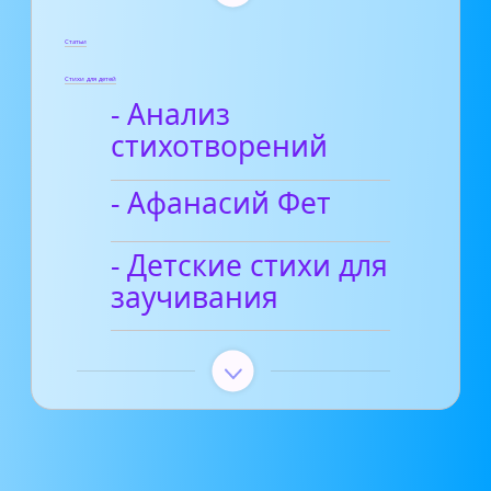
Статьи
Стихи для детей
- Анализ
стихотворений
- Афанасий Фет
- Детские стихи для
заучивания