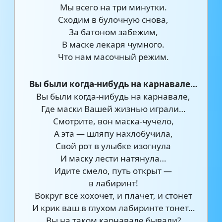
Мы всего на три минутки.
Сходим в булочную снова,
За батоном забежим,
В маске лекаря чумного.
Что нам масочный режим.
Вы были когда-нибудь на карнавале…
Вы были когда-нибудь на карнавале,
Где маски Вашей жизнью играли…
Смотрите, вон маска-чучело,
А эта — шляпу нахлобучила,
Свой рот в улыбке изогнула
И маску лести натянула…
Идите смело, путь открыт —
в лабиринт!
Вокруг всё хохочет, и плачет, и стонет
И крик ваш в глухом лабиринте тонет…
Вы на таком карнавале бывали?