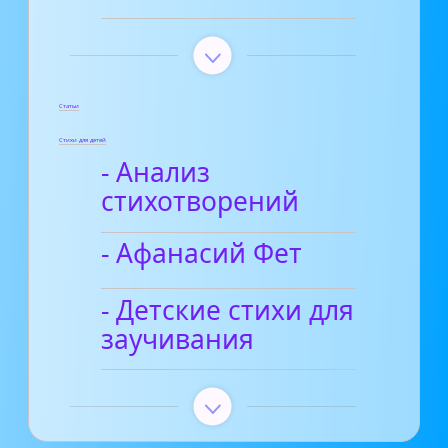
Статьи
Стихи для детей
- Анализ
стихотворений
- Афанасий Фет
- Детские стихи для
заучивания