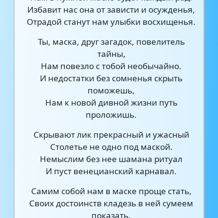
Избавит нас она от зависти и осужденья,
Отрадой станут нам улыбки восхищенья.
Ты, маска, друг загадок, повелитель
тайны,
Нам повезло с тобой необычайно.
И недостатки без сомненья скрыть
поможешь,
Нам к новой дивной жизни путь
проложишь.
Скрывают лик прекрасный и ужасный
Столетье не одно под маской.
Немыслим без нее шамана ритуал
И пуст венецианский карнавал.
Самим собой нам в маске проще стать,
Своих достоинств кладезь в ней сумеем
показать.