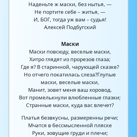
Наденьте ж маски, без нытья, —
Не портите себе – житья, —
И, БОГ, тогда уж вам – судья!
Алексей Подбугский
Маски
Маски повсюду, веселые маски,
Хитро глядят из прорезов глаза;
Где я? В старинной, чарующей сказке?
Но отчего покатилась слеза?Глупые
маски, веселые маски,
Манит, зовет меня ваш хоровод.
Вот промелькнули влюбленные глазки;
Странные маски, куда вас влечет?
Платья безвкусны, размеренны речи;
Мчатся в бессмысленной пляске
Руки, зовущие груди и плечи;