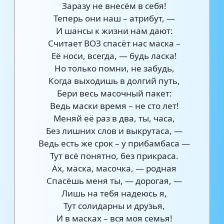
Заразу не внесём в себя!
Теперь они наш – атрибут, —
И шансы к жизни нам дают:
Считает ВОЗ спасёт нас маска –
Её носи, всегда, — будь ласка!
Но только помни, не забудь,
Когда выходишь в долгий путь,
Бери весь масочный пакет:
Ведь маски время – не сто лет!
Меняй её раз в два, ты, часа,
Без лишних слов и выкрутаса, —
Ведь есть же срок – у прибамбаса —
Тут всё понятно, без прикраса.
Ах, маска, масочка, — родная
Спасёшь меня ты, — дорогая, —
Лишь на тебя надеюсь я,
Тут солидарны и друзья,
И в масках – вся моя семья!