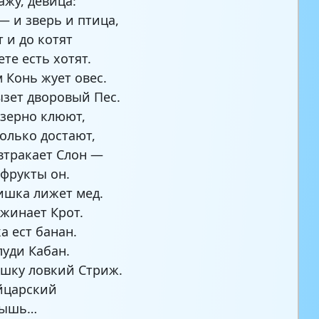
ажу, девица:
 — и зверь и птица,
т и до котят
ете есть хотят.
м Конь жует овес.
ызет дворовый Пес.
зерно клюют,
только достают,
втракает Слон —
фрукты он.
шка лижет мед.
ужинает Крот.
а ест банан.
уди Кабан.
шку ловкий Стриж.
йцарский
Мышь…