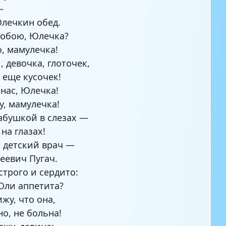
—
лечкин обед.
тобою, Юлечка?
, мамулечка!
, девочка, глоточек,
 еще кусочек!
нас, Юлечка!
у, мамулечка!
абушкой в слезах —
на глазах!
 детский врач —
геевич Пугач.
строго и сердито:
Юли аппетита?
жу, что она,
но, не больна!