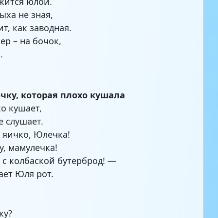
жится юлой.
ыха не зная,
т, как заводная.
ер – на бочок,
.
чку, которая плохо кушала
о кушает,
е слушает.
яичко, Юлечка!
у, мамулечка!
с колбаской бутерброд! —
ет Юля рот.
?
ку?