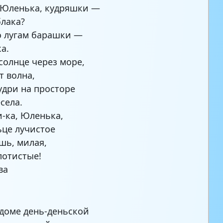
 Юленька, кудряшки —
блака?
о лугам барашки —
а.
 солнце через море,
т волна,
удри на просторе
села.
-ка, Юленька,
ьце лучистое
шь, милая,
лотистые!
ва
доме день-деньской