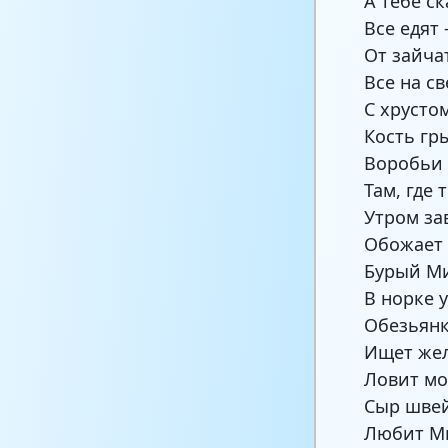
А тебе ск
Все едят
От зайча
Все на св
С хрусто
Кость гр
Воробьи 
Там, где 
Утром за
Обожает 
Бурый Ми
В норке 
Обезьянк
Ищет жел
Ловит мо
Сыр шве
Любит 