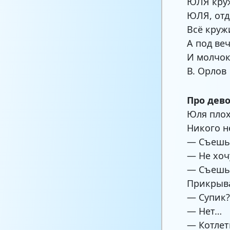
ЮЛЯ кру
ЮЛЯ, отд
Всё кружи
А под веч
И молчок
В. Орлов
Про дево
Юля плох
Никого н
— Съешь 
— Не хоч
— Съешь 
Прикрыва
— Супик
— Нет…
— Котлет