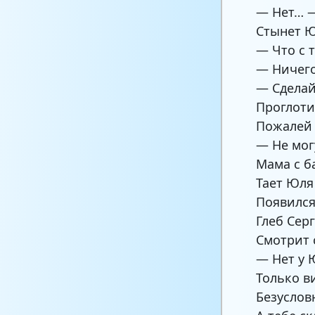
— Нет… 
Стынет Ю
— Что с 
— Ничего
— Сделай
Проглоти
Пожалей 
— Не мог
Мама с б
Тает Юля 
Появился
Глеб Сер
Смотрит 
— Нет у 
Только ви
Безуслов