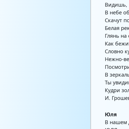
Видишь,
В небе о
Скачут п
Белая рек
Глянь на
Как бежи
Словно к
Нежно-ве
Посмотри
В зеркал
Ты увиди
Кудри зо
И. Гроше
Юля
В нашем 