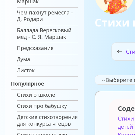
Маршак
Чем пахнут ремесла -
Стихи
Д. Родари
Баллада Вересковый
мёд - С. Я. Маршак
Предсказание
Ст
Дума
Листок
--Выберите 
Популярное
Стихи о школе
Стихи про бабушку
Сод
Детские стихотворения
Стихи
для конкурса чтецов
детей
Стихотворения для
Корот