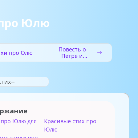
 про Юлю
Повесть о
ихи про Олю
Петре и
Февронии
Муромских
стих--
ержание
 про Юлю для
Красивые стих про
Юлю
кие стихи про