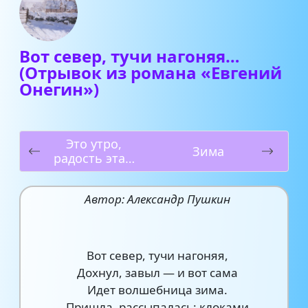
Вот север, тучи нагоняя…
(Отрывок из романа «Евгений
Онегин»)
Это утро,
Зима
радость эта…
Автор: Александр Пушкин
Вот север, тучи нагоняя,
Дохнул, завыл — и вот сама
Идет волшебница зима.
Пришла, рассыпалась; клоками