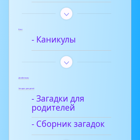
Блог
- Каникулы
Диафильмы
Загадки для детей
- Загадки для
родителей
- Сборник загадок