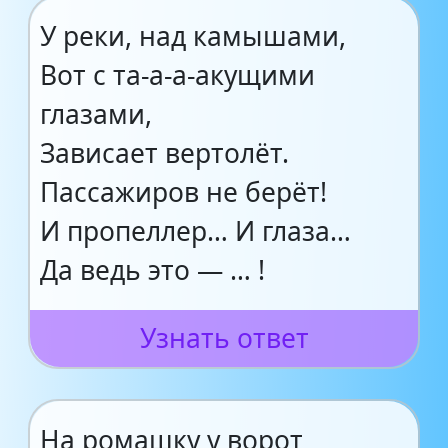
У реки, над камышами,
Вот с та-а-а-акущими
глазами,
Зависает вертолёт.
Пассажиров не берёт!
И пропеллер… И глаза…
Да ведь это — … !
Узнать ответ
На ромашку у ворот