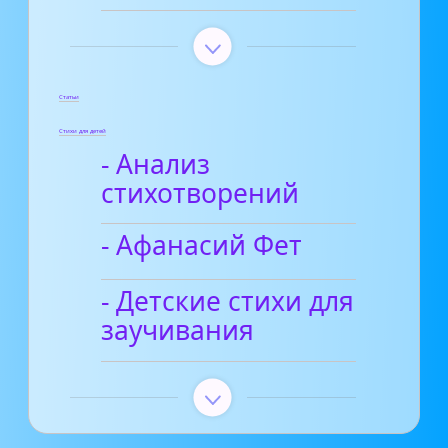
Статьи
Стихи для детей
- Анализ
стихотворений
- Афанасий Фет
- Детские стихи для
заучивания