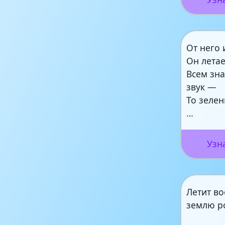
От него 
Он летае
Всем зн
звук —
То зеле
…
Узн
Летит во
землю р