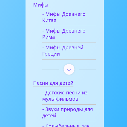
Мифы
- Мифы Древнего
Китая
- Мифы Древнего
Рима
- Мифы Древней
Греции
Песни для детей
- Детские песни из
мультфильмов
- Звуки природы для
детей
- Колыбельные для