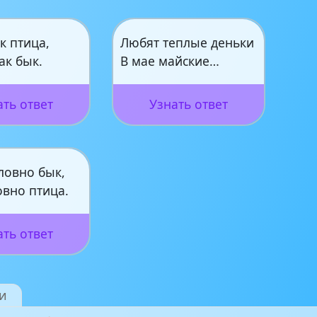
ак птица,
Любят теплые деньки
ак бык.
В мае майские…
ать ответ
Узнать ответ
ловно бык,
овно птица.
ать ответ
и