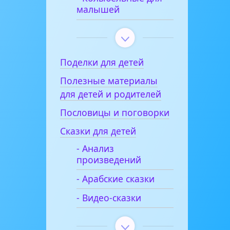
малышей
Поделки для детей
Полезные материалы
для детей и родителей
Пословицы и поговорки
Сказки для детей
- Анализ
произведений
- Арабские сказки
- Видео-сказки