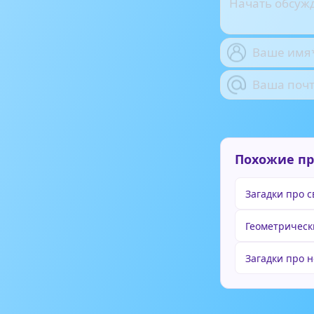
Похожие п
Загадки про 
Геометрическ
Загадки про н