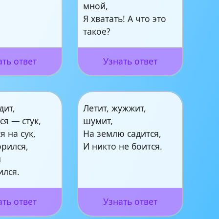
мной,
Я хватать! А что это
такое?
ать ответ
Узнать ответ
дит,
Летит, жужжит,
ся — стук,
шумит,
я на сук,
На землю садится,
орился,
И никто не боится.
м
ился.
ать ответ
Узнать ответ