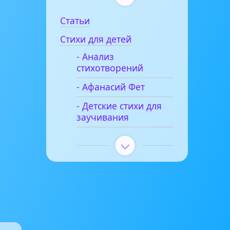
Статьи
Стихи для детей
- Анализ
стихотворений
- Афанасий Фет
- Детские стихи для
заучивания