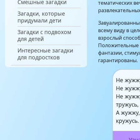
Смешные загадки
тематических ве
развлекательны
Загадки, которые
придумали дети
Завуалированны
всему виду в це
Загадки с подвохом
взрослый способ
для детей
Положительные 
Интересные загадки
фантазии, стим
для подростков
гарантированы.
Не жужжу
Не жужжу
Не жужжу
тружусь,
А жужжу,
кружусь.
Узн