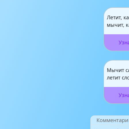
Летит, к
мычит, к
Узн
Мычит с
летит сл
Узн
Комментари