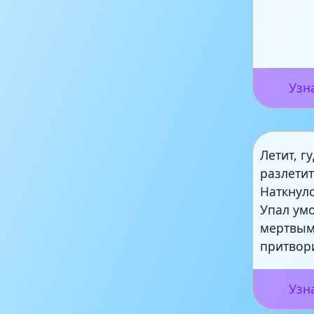
Узн
Летит, гу
разлетит
Наткнулс
Упал ум
мертвы
притвор
Узн