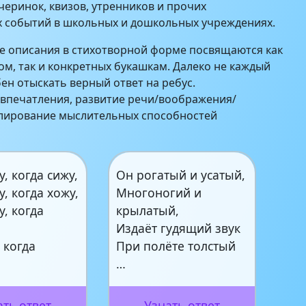
черинок, квизов, утренников и прочих
х событий в школьных и дошкольных учреждениях.
е описания в стихотворной форме посвящаются как
лом, так и конкретных букашкам. Далеко не каждый
ен отыскать верный ответ на ребус.
впечатления, развитие речи/воображения/
улирование мыслительных способностей
, когда сижу,
Он рогатый и усатый,
, когда хожу,
Многоногий и
, когда
крылатый,
Издаёт гудящий звук
 когда
При полёте толстый
…
ать ответ
Узнать ответ