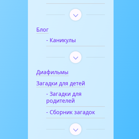
Блог
- Каникулы
Диафильмы
Загадки для детей
- Загадки для
родителей
- Сборник загадок