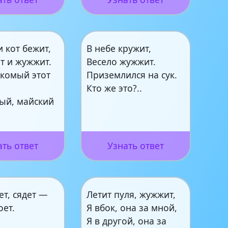
и кот бежит,
В небе кружит,
т и жужжит.
Весело жужжит.
акомый этот
Приземлился на сук.
Кто же это?..
ный, майский
ать ответ
Узнать ответ
ет, сядет —
Летит пуля, жужжит,
оет.
Я вбок, она за мной,
Я в другой, она за