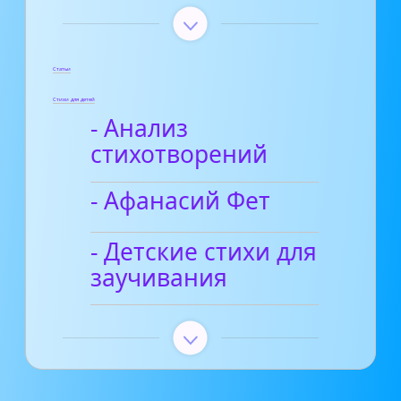
Статьи
Стихи для детей
- Анализ
стихотворений
- Афанасий Фет
- Детские стихи для
заучивания