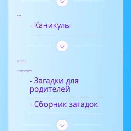
Блог
- Каникулы
Диафильмы
Загадки для детей
- Загадки для
родителей
- Сборник загадок